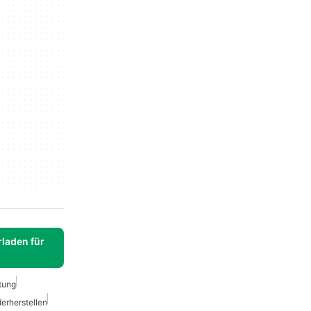
laden für
tung
erherstellen