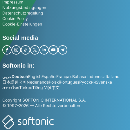
Impressum
Nutzungsbedingungen
Datenschutzregelung
Cookie Policy
Cookie-Einstellungen
Social media
Softonic in:
عربي
Deutsch
English
Español
Français
Bahasa Indonesia
Italiano
日本語
한국어
Nederlands
Polski
Português
Русский
Svenska
ภาษาไทย
Türkçe
Tiếng Việt
中文
Copyright SOFTONIC INTERNATIONAL S.A.
© 1997–2026 — Alle Rechte vorbehalten