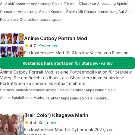
Android
Charakter Anpassung Spiele
Charakter Anpassungs Spiele Für Android
Charakter Anpassungs Spiele Kostenlos
Spiele Mit Charaktererstellung Auf Android
Kostenlose Charakteranpassungsspiele
Anime Catboy Portrait Mod
4.7
Kostenlos
Ein kostenloses Mod für Stardew Valley, von FinnsInn.
Kostenlos herunterladen für Stardew-valley
Anime Catboy Portrait Mod ist eine Porträtmodifikation für Stardew
Valley. Sie ermöglicht es Ihnen, alle Charaktere in verschiedene
Porträttypen zu ändern. Es enthält mehrere…
Stardew-valley
Kostenlose Anime Spiele
Charakter Anpassung Spiele
Anime Spiele
Spiele Mods
Charakter Anpassungs Spiele Kostenlos
(Hair Color) Kitagawa Marin
4.4
Kostenlos
Ein kostenloser Mod für Cyberpunk 2077, von