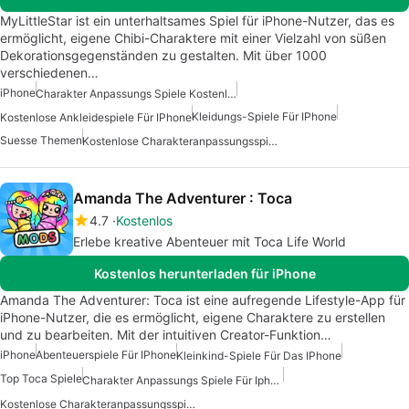
MyLittleStar ist ein unterhaltsames Spiel für iPhone-Nutzer, das es
ermöglicht, eigene Chibi-Charaktere mit einer Vielzahl von süßen
Dekorationsgegenständen zu gestalten. Mit über 1000
verschiedenen…
iPhone
Charakter Anpassungs Spiele Kostenlos
Kleidungs-Spiele Für IPhone
Kostenlose Ankleidespiele Für IPhone
Suesse Themen
Kostenlose Charakteranpassungsspiele Für IPhone
Amanda The Adventurer : Toca
4.7
Kostenlos
Erlebe kreative Abenteuer mit Toca Life World
Kostenlos herunterladen für iPhone
Amanda The Adventurer: Toca ist eine aufregende Lifestyle-App für
iPhone-Nutzer, die es ermöglicht, eigene Charaktere zu erstellen
und zu bearbeiten. Mit der intuitiven Creator-Funktion…
iPhone
Abenteuerspiele Für IPhone
Kleinkind-Spiele Für Das IPhone
Top Toca Spiele
Charakter Anpassungs Spiele Für Iphone
Kostenlose Charakteranpassungsspiele Für IPhone