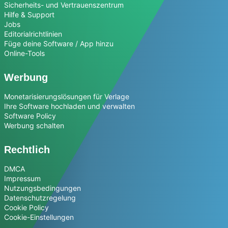
Sicherheits- und Vertrauenszentrum
Hilfe & Support
Jobs
Editorialrichtlinien
Füge deine Software / App hinzu
Online-Tools
Werbung
Monetarisierungslösungen für Verlage
Ihre Software hochladen und verwalten
Software Policy
Werbung schalten
Rechtlich
DMCA
Impressum
Nutzungsbedingungen
Datenschutzregelung
Cookie Policy
Cookie-Einstellungen