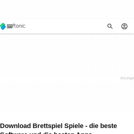
Download Brettspiel Spiele - die beste