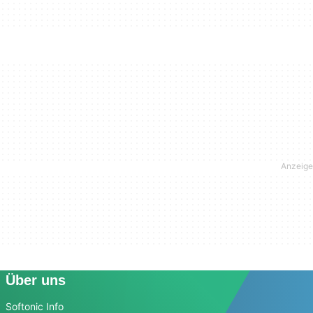
Über uns
Softonic Info