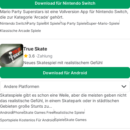
Download für Nintendo Switch
Mario Party Superstars ist eine Vollversion App für Nintendo Switch,
die zur Kategorie 'Arcade' gehört.
Nintendo Switch
Party Spiel
64 Spiele
Top Party Spiele
Super-Mario-Spiele
Klassische Arcade Spiele
True Skate
3.6
Zahlung
Neues Skatespiel mit realistischem Gefühl
Download für Android
Andere Platformen
Skatespiele gibt es schon eine Weile, aber die meisten geben nicht
das realistische Gefühl, in einem Skatepark oder in städtischen
Gebieten große Stunts zu…
Android
iPhone
Skate Games Free
Realistische Spiele
Spiele
Skate Games
Sportspiele Kostenlos Für Android