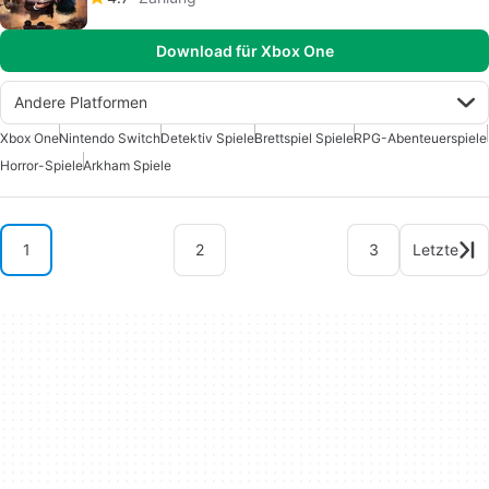
Download für Xbox One
Andere Platformen
Xbox One
Nintendo Switch
Detektiv Spiele
Brettspiel Spiele
RPG-Abenteuerspiele
Horror-Spiele
Arkham Spiele
1
2
3
Letzte