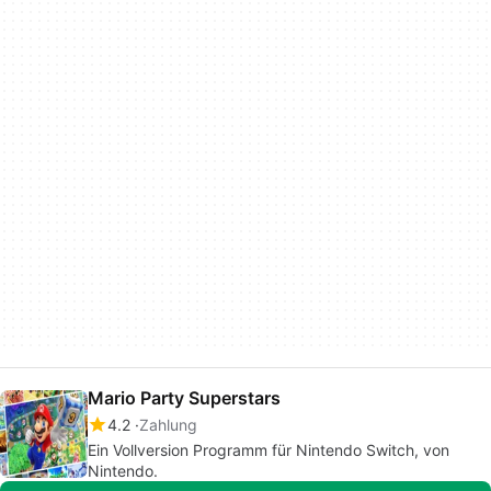
Mario Party Superstars
4.2
Zahlung
Ein Vollversion Programm für Nintendo Switch, von
Nintendo.