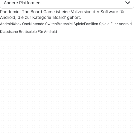
Andere Platformen
Pandemic: The Board Game ist eine Vollversion der Software für
Android, die zur Kategorie 'Board' gehört.
Android
Xbox One
Nintendo Switch
Brettspiel Spiele
Familien Spiele Fuer Android
Klassische Brettspiele Für Android