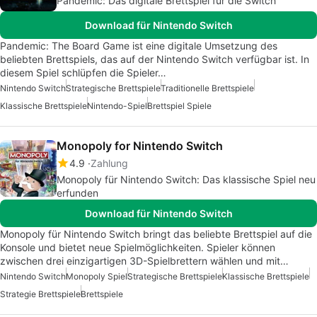
Pandemic: Das digitale Brettspiel für die Switch
Download für Nintendo Switch
Pandemic: The Board Game ist eine digitale Umsetzung des
beliebten Brettspiels, das auf der Nintendo Switch verfügbar ist. In
diesem Spiel schlüpfen die Spieler…
Nintendo Switch
Strategische Brettspiele
Traditionelle Brettspiele
Klassische Brettspiele
Nintendo-Spiel
Brettspiel Spiele
Monopoly for Nintendo Switch
4.9
Zahlung
Monopoly für Nintendo Switch: Das klassische Spiel neu
erfunden
Download für Nintendo Switch
Monopoly für Nintendo Switch bringt das beliebte Brettspiel auf die
Konsole und bietet neue Spielmöglichkeiten. Spieler können
zwischen drei einzigartigen 3D-Spielbrettern wählen und mit…
Nintendo Switch
Monopoly Spiel
Strategische Brettspiele
Klassische Brettspiele
Strategie Brettspiele
Brettspiele