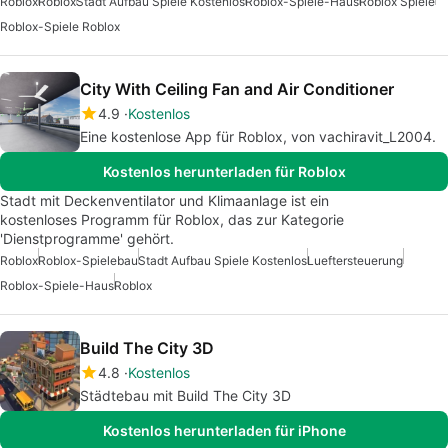
Roblox
Roblox
Stadt Aufbau Spiele Kostenlos
Roblox-Spiele-Haus
Roblox Spiele
Roblox-Spiele Roblox
City With Ceiling Fan and Air Conditioner
4.9
Kostenlos
Eine kostenlose App für Roblox, von vachiravit_L2004.
Kostenlos herunterladen für Roblox
Stadt mit Deckenventilator und Klimaanlage ist ein
kostenloses Programm für Roblox, das zur Kategorie
'Dienstprogramme' gehört.
Roblox
Roblox-Spielebau
Stadt Aufbau Spiele Kostenlos
Lueftersteuerung
Roblox-Spiele-Haus
Roblox
Build The City 3D
4.8
Kostenlos
Städtebau mit Build The City 3D
Kostenlos herunterladen für iPhone