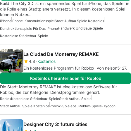
Build The City 3D ist ein spannendes Spiel für iPhone, das Spieler in
die Rolle eines Stadtplaners versetzt. In diesem kostenlosen Spiel
können Nutzer…
iPhone
IPhone-Konstruktionsspiel
Stadt Aufbau Spiele Kostenlos
Handwerk Und Baue Spiele
Konstruktionsspiele Für Das IPhone
Kostenlose Städtebau-Spiele
La Ciudad De Monterrey REMAKE
4.8
Kostenlos
Ein kostenloses Programm für Roblox, von nelson5127.
Kostenlos herunterladen für Roblox
Die Stadt Monterrey REMAKE ist eine kostenlose Software für
Roblox, die zur Kategorie 'Dienstprogramme' gehört.
Roblox
Kostenlose Städtebau-Spiele
Stadt Aufbau Spiele
Stadt Aufbau Spiele Kostenlos
Roblox-Spielebau
Roblox-Spiele-Tycoon
Designer City 3: future cities