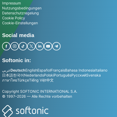
Impressum
Nutzungsbedingungen
Datenschutzregelung
Cookie Policy
Cookie-Einstellungen
Social media
Softonic in:
عربي
Deutsch
English
Español
Français
Bahasa Indonesia
Italiano
日本語
한국어
Nederlands
Polski
Português
Русский
Svenska
ภาษาไทย
Türkçe
Tiếng Việt
中文
Copyright SOFTONIC INTERNATIONAL S.A.
© 1997–2026 — Alle Rechte vorbehalten