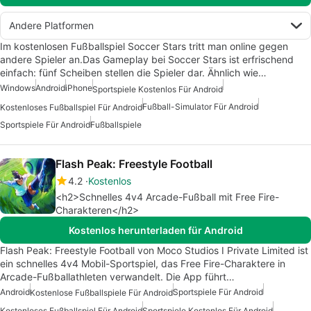
Andere Platformen
Im kostenlosen Fußballspiel Soccer Stars tritt man online gegen
andere Spieler an.Das Gameplay bei Soccer Stars ist erfrischend
einfach: fünf Scheiben stellen die Spieler dar. Ähnlich wie…
Windows
Android
iPhone
Sportspiele Kostenlos Für Android
Fußball-Simulator Für Android
Kostenloses Fußballspiel Für Android
Sportspiele Für Android
Fußballspiele
Flash Peak: Freestyle Football
4.2
Kostenlos
<h2>Schnelles 4v4 Arcade-Fußball mit Free Fire-
Charakteren</h2>
Kostenlos herunterladen für Android
Flash Peak: Freestyle Football von Moco Studios I Private Limited ist
ein schnelles 4v4 Mobil-Sportspiel, das Free Fire-Charaktere in
Arcade-Fußballathleten verwandelt. Die App führt…
Android
Sportspiele Für Android
Kostenlose Fußballspiele Für Android
Kostenloses Fußballspiel Für Android
Sportspiele Kostenlos Für Android