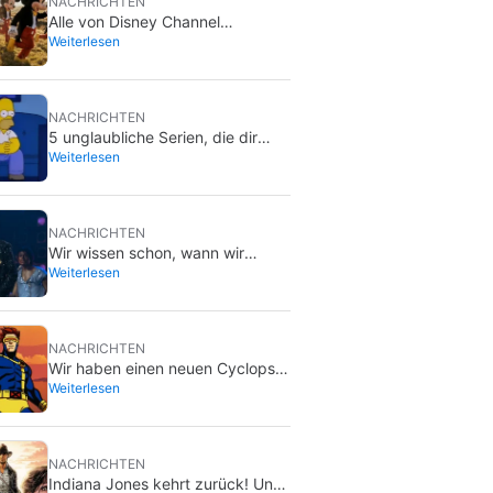
NACHRICHTEN
Alle von Disney Channel
Weiterlesen
zensierten Episoden seiner
beliebtesten Serien… mit mehr
oder weniger Grund
NACHRICHTEN
5 unglaubliche Serien, die dir
Weiterlesen
vielleicht entgangen sind und die
du im Sommer nachholen kannst
NACHRICHTEN
Wir wissen schon, wann wir
Weiterlesen
‘Michael 2’ bekommen, und zwar
früher, als du denkst
NACHRICHTEN
Wir haben einen neuen Cyclops
Weiterlesen
für die X-Men, und er ist einfach
perfekt
NACHRICHTEN
Indiana Jones kehrt zurück! Und