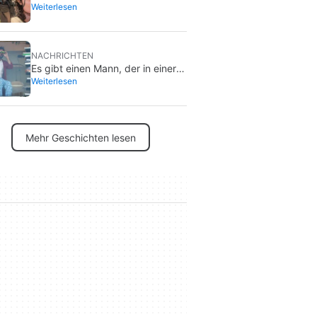
Weiterlesen
nein, Harrison Ford hat mit
diesem Projekt nichts zu tun
NACHRICHTEN
Es gibt einen Mann, der in einer
Weiterlesen
Werbetafel in Los Angeles lebt,
und nur wenige wissen, für
welchen Film er wirbt.
Mehr Geschichten lesen