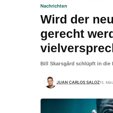
Nachrichten
Wird der ne
gerecht werd
vielverspre
Bill Skarsgård schlüpft in di
JUAN CARLOS SALOZ
15. Mär