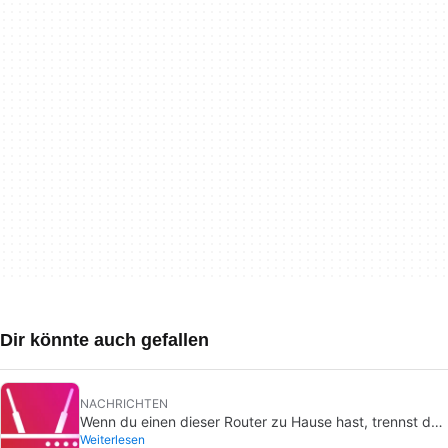
Dir könnte auch gefallen
NACHRICHTEN
Wenn du einen dieser Router zu Hause hast, trennst du
Weiterlesen
ihn am besten sofort vom Netz.