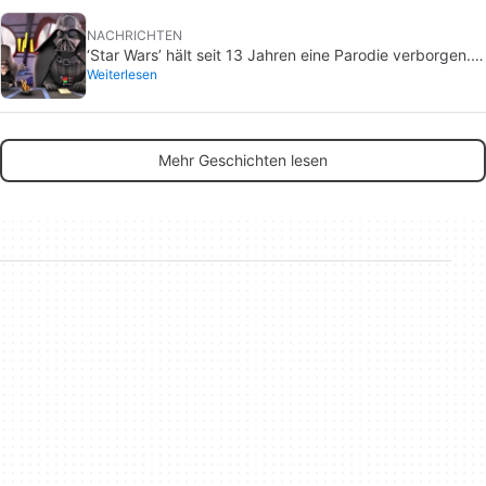
NACHRICHTEN
‘Star Wars’ hält seit 13 Jahren eine Parodie verborgen.
Weiterlesen
Jetzt wird es sie endlich ans Licht bringen … aber nur
für wenige
Mehr Geschichten lesen