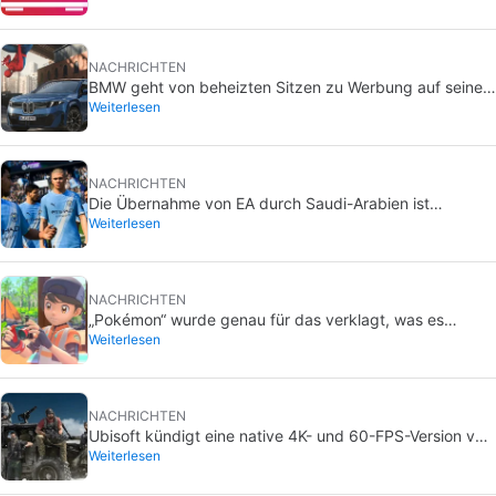
NACHRICHTEN
BMW geht von beheizten Sitzen zu Werbung auf seinen
Weiterlesen
Bildschirmen über: Was ist mit Spider-Man los?
NACHRICHTEN
Die Übernahme von EA durch Saudi-Arabien ist
Weiterlesen
abgeschlossen, und das sind schlechte Nachrichten für
alle
NACHRICHTEN
„Pokémon“ wurde genau für das verklagt, was es
Weiterlesen
niemals wollen würde: Menschen ohne ihre Zustimmung
im Bad zu filmen.
NACHRICHTEN
Ubisoft kündigt eine native 4K- und 60-FPS-Version von
Weiterlesen
Ghost Recon Wildlands mit einer unmittelbar
bevorstehenden Veröffentlichung an