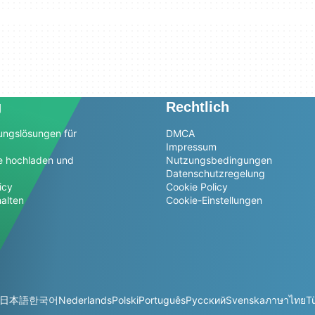
g
Rechtlich
ungslösungen für
DMCA
Impressum
e hochladen und
Nutzungsbedingungen
Datenschutzregelung
icy
Cookie Policy
alten
Cookie-Einstellungen
日本語
한국어
Nederlands
Polski
Português
Русский
Svenska
ภาษาไทย
T