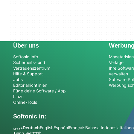
Über uns
Werbun
Softonic Info
Monetarisier
Sicherheits- und
Verlage
Vertrauenszentrum
Ihre Softwar
Hilfe & Support
verwalten
Jobs
Software Pol
Editorialrichtlinien
Werbung sch
Füge deine Software / App
hinzu
Online-Tools
Softonic in:
عربي
Deutsch
English
Español
Français
Bahasa Indonesia
Italiano
Tiếng Việt
中文