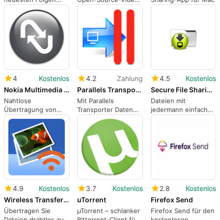
Ihrer Lieblings-TV-
Streaming-
Sendungen auf
Anwendung für
Programmierer
4
Kostenlos
4.2
Zahlung
4.5
Kostenlos
Nokia Multimedia Transfer
Parallels Transporter
Secure File Sharing Web Server Free
Nahtlose
Mit Parallels
Dateien mit
Übertragung von
Transporter Daten
jedermann einfach
Fotos von Ihrem
zwischen
und sicher online
Nokia auf Ihren Mac
Betriebssystemen
austauschen
schnell und einfach
übertragen
4.9
Kostenlos
3.7
Kostenlos
2.8
Kostenlos
Wireless Transfer App
uTorrent
Firefox Send
Übertragen Sie
µTorrent – schlanker
Firefox Send für den
Dateien drahtlos auf
Bittorrent-Client für
kostenlosen