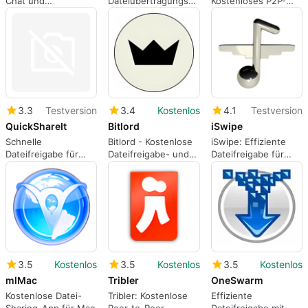
Chat und
Dateiübertragungs-
Kostenloses P2P-
Dateiaustausch
App für Mac
Programm für Mac
3.3
Testversion
3.4
Kostenlos
4.1
Testversion
QuickShareIt
Bitlord
iSwipe
Schnelle
Bitlord - Kostenlose
iSwipe: Effiziente
Dateifreigabe für
Dateifreigabe- und
Dateifreigabe für
Mac
Peer-to-Peer-
Mac
Software für Mac
3.5
Kostenlos
3.5
Kostenlos
3.5
Kostenlos
mlMac
Tribler
OneSwarm
Kostenlose Datei-
Tribler: Kostenlose
Effiziente