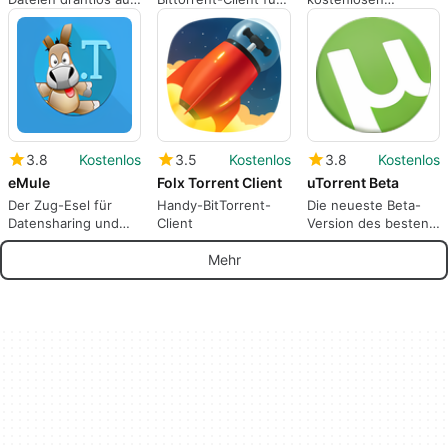
Ihren PC mit der
alle gängigen
Datenversand
Anwendung Wireless
Betriebssysteme
Transfer
3.8
Kostenlos
3.5
Kostenlos
3.8
Kostenlos
eMule
Folx Torrent Client
uTorrent Beta
Der Zug-Esel für
Handy-BitTorrent-
Die neueste Beta-
Datensharing und
Client
Version des besten
Torrents
P2P-Clients für Mac
Mehr