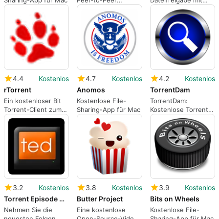
Sharing-App für Mac
Peer-to-Peer
Dateifreigabe mit
Dateiübertragung
OneSwarm
4.4
Kostenlos
4.7
Kostenlos
4.2
Kostenlos
rTorrent
Anomos
TorrentDam
Ein kostenloser Bit
Kostenlose File-
TorrentDam:
Torrent-Client zum
Sharing-App für Mac
Kostenlose Torrent-
Herunterladen
App für Mac
3.2
Kostenlos
3.8
Kostenlos
3.9
Kostenlos
Torrent Episode Downloader
Butter Project
Bits on Wheels
Nehmen Sie die
Eine kostenlose
Kostenlose File-
neuesten Folgen
Open-Source-Video-
Sharing-App für Mac