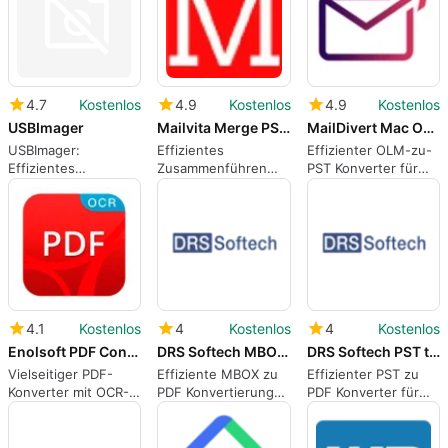
4.7
Kostenlos
4.9
Kostenlos
4.9
Kostenlos
USBImager
Mailvita Merge PST for Mac Tool
MailDivert Mac OLM Converter
USBImager:
Effizientes
Effizienter OLM-zu-
Effizientes
Zusammenführen
PST Konverter für
Schreiben und Lesen
von PST-Dateien auf
Mac
von Disk-Images
Mac
4.1
Kostenlos
4
Kostenlos
4
Kostenlos
Enolsoft PDF Converter OCR
DRS Softech MBOX to PDF Converter
DRS Softech PST to PDF Converter
Vielseitiger PDF-
Effiziente MBOX zu
Effizienter PST zu
Konverter mit OCR-
PDF Konvertierung
PDF Konverter für
Funktion
für Mac
Mac