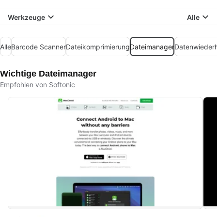
Werkzeuge
Alle
Alle
Barcode Scanner
Dateikomprimierung
Dateimanager
Datenwiederh
Wichtige Dateimanager
Empfohlen von Softonic