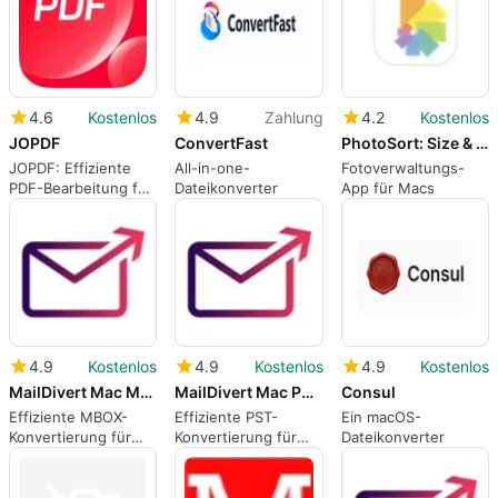
4.6
Kostenlos
4.9
Zahlung
4.2
Kostenlos
JOPDF
ConvertFast
PhotoSort: Size & Quality Sort
JOPDF: Effiziente
All-in-one-
Fotoverwaltungs-
PDF-Bearbeitung für
Dateikonverter
App für Macs
Mac
4.9
Kostenlos
4.9
Kostenlos
4.9
Kostenlos
MailDivert Mac MBOX Converter
MailDivert Mac PST Converter
Consul
Effiziente MBOX-
Effiziente PST-
Ein macOS-
Konvertierung für
Konvertierung für
Dateikonverter
Mac-Nutzer
Mac-Nutzer