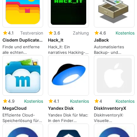
4.1
Testversion
3.6
Zahlung
4.6
Kostenlos
Cisdem Duplicate Finder
Hack_It
JaBack
Finde und entferne
Hack_It: Ein
Automatisiertes
alle echten
narratives Hacking-
Backup- und
Duplikatdateien auf
RPG, das sich um
Synchronisierungswe
dem Mac,
Ermittlungen dreht
für geplante,
unabhängig von den
bedingte Datei-
Dateinamen.
Workflows
4.9
Kostenlos
4.1
Kostenlos
4
Kostenlos
MegaCloud
Yandex Disk
DiskInventoryX
Effiziente Cloud-
Yandex Disk für Mac:
DiskInventoryX:
Speicherlösung für
In den Finder
Visuelle
Mac
integrierte Cloud mit
Festplattennutzungsa
mobilem Backup
für Mac-Power-User