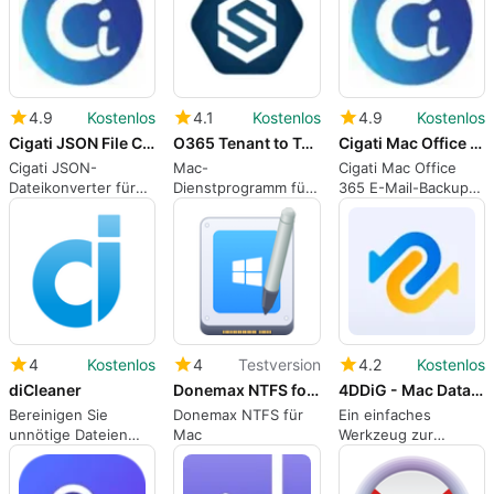
4.9
Kostenlos
4.1
Kostenlos
4.9
Kostenlos
Cigati JSON File Converter For Mac
O365 Tenant to Tenant Migration Tool for Mac
Cigati Mac Office 365 Email Backup Tool
Cigati JSON-
Mac-
Cigati Mac Office
Dateikonverter für
Dienstprogramm für
365 E-Mail-Backup-
Mac konvertiert
die Migration von
Tool für Postfach-
JSON in
Postfächern
Exporte
Tabellenkalkulationen
zwischen Office
und Dokumente
365-Mandanten
4
Kostenlos
4
Testversion
4.2
Kostenlos
diCleaner
Donemax NTFS for Mac
4DDiG - Mac Data Recovery
Bereinigen Sie
Donemax NTFS für
Ein einfaches
unnötige Dateien
Mac
Werkzeug zur
und verwalten Sie
Wiederherstellung
den Speicherplatz
verlorener Dateien
auf Ihrem Mac mit
auf dem Mac