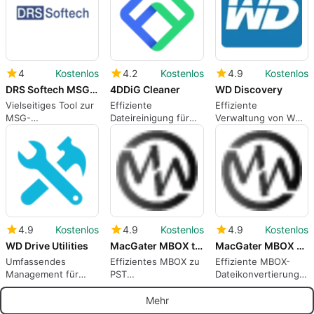
4
Kostenlos
4.2
Kostenlos
4.9
Kostenlos
DRS Softech MSG Converter Tool
4DDiG Cleaner
WD Discovery
Vielseitiges Tool zur
Effiziente
Effiziente
MSG-
Dateireinigung für
Verwaltung von WD-
Dateikonvertierung
Mac-Nutzer
Speichergeräten
4.9
Kostenlos
4.9
Kostenlos
4.9
Kostenlos
WD Drive Utilities
MacGater MBOX to PST Converter
MacGater MBOX Converter
Umfassendes
Effizientes MBOX zu
Effiziente MBOX-
Management für
PST
Dateikonvertierung
WD-Laufwerke
Konvertierungstool
für Mac-Benutzer
für Mac
Mehr