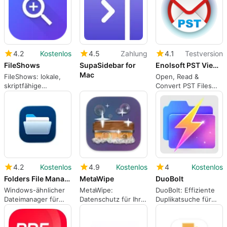
Leichtigkeit
4.2
Kostenlos
4.5
Zahlung
4.1
Testversion
FileShows
SupaSidebar for
Enolsoft PST Viewer for Mac
Mac
FileShows: lokale,
Open, Read &
skriptfähige
Convert PST Files
Dateiverwaltung für
Without Outlook
Mac
4.2
Kostenlos
4.9
Kostenlos
4
Kostenlos
Folders File Manager
MetaWipe
DuoBolt
Windows-ähnlicher
MetaWipe:
DuoBolt: Effiziente
Dateimanager für
Datenschutz für Ihre
Duplikatsuche für
Macs
Dateien
macOS