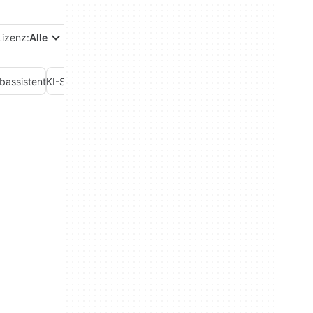
Lizenz:
Alle
bassistent
KI-Sicherheit
KI-Sprachgenerator
KI-Suche
KI-Videogenerat