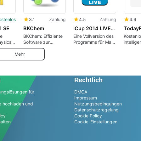
ostenlos
3.1
Zahlung
4.5
Zahlung
4.6
1 SE
BKChem
iCup 2014 LIVE - BRAZIL
TodayF
e
BKChem: Effiziente
Eine Vollversion des
Kostenl
hysics
Software zur
Programms für Mac
intellige
chemischen
von Pier Luigi
Flugver
Zeichnung
Covarelli.
Mehr
g
Rechtlich
ungslösungen für
DMCA
Impressum
e hochladen und
Nutzungsbedingungen
Datenschutzregelung
icy
Cookie Policy
alten
Cookie-Einstellungen