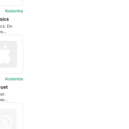
Kostenlos
sics
cs: Ein
es
kzeug für
Kostenlos
uet
et:
ose
chafts-App