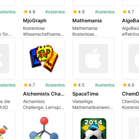
ostenlos
4.9
Kostenlos
4.9
Kostenlos
4.7
MjoGraph
Mathemania
AlgeBa
Kostenlose
Mathemania:
AlgeBasi
 für
Wissenschaftsanwendung
Kostenlose
effektiv
für Mac
Mathematik-App für
Lernwer
Mac
Algebra
ostenlos
4.7
Kostenlos
4.5
Kostenlos
4.9
Alchemists Challenge
SpaceTime
ChemD
e die
Alchemists
Vielseitige
ChemDu
th3D
Challenge: Lernspiel
Mathematikanwendung
Kostenl
für
für Mac
Wissens
Chemiebegeisterte
für Mac