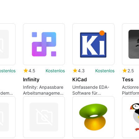
ostenlos
4.5
Kostenlos
4.3
Kostenlos
2.5
Infinity
KiCad
Tess
Infinity: Anpassbare
Umfassende EDA-
Actionre
u dem
Arbeitsmanagement-
Software für
Plattfor
 man
Plattform
Elektronikdesign
für Mac