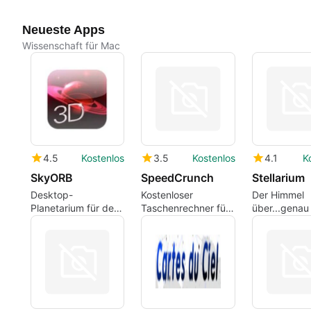
Neueste Apps
Wissenschaft für Mac
4.5
Kostenlos
3.5
Kostenlos
4.1
K
SkyORB
SpeedCrunch
Stellarium
Desktop-
Kostenloser
Der Himmel
Planetarium für den
Taschenrechner für
über...gena
Unterricht und die
Mac-Nutzer
Ort, an dem
Amateur-
sich gerade
Sternenbeobachtung
befindet