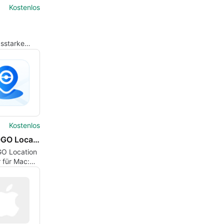
Kostenlos
gsstarke
miersprache
erische
nungen
Kostenlos
MocPOGO Location Changer Mac
O Location
 für Mac:
rsicht