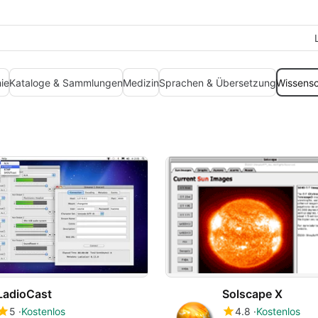
ie
Kataloge & Sammlungen
Medizin
Sprachen & Übersetzung
Wissensc
LadioCast
Solscape X
5
Kostenlos
4.8
Kostenlos