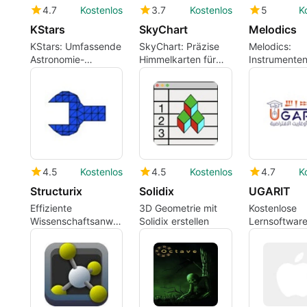
4.7
Kostenlos
3.7
Kostenlos
5
K
KStars
SkyChart
Melodics
KStars: Umfassende
SkyChart: Präzise
Melodics:
Astronomie-
Himmelkarten für
Instrumenten
Software für Mac
Mac
leicht gemac
4.5
Kostenlos
4.5
Kostenlos
4.7
K
Structurix
Solidix
UGARIT
Effiziente
3D Geometrie mit
Kostenlose
Wissenschaftsanwendung
Solidix erstellen
Lernsoftware
für Mac-Nutzer
Wissenschaft