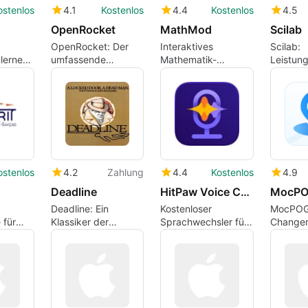
ostenlos
4.1
Kostenlos
4.4
Kostenlos
4.5
OpenRocket
MathMod
Scilab
OpenRocket: Der
Interaktives
Scilab:
lernen
umfassende
Mathematik-
Leistun
ht
Modellraketensimulator
Plotting-Tool für
Program
Mac
für num
Berech
ostenlos
4.2
Zahlung
4.4
Kostenlos
4.9
Deadline
HitPaw Voice Changer Mac
Deadline: Ein
Kostenloser
MocPOG
 für
Klassiker der
Sprachwechsler für
Changer
sinteressierte
interaktiven
Mac
Eine Übe
Kriminalgeschichten