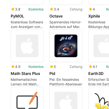
3.8
Kostenlos
3.4
Zahlung
4
K
PyMOL
Octave
Xphile
Kostenlose Software
Spannendes Horror-
Kostenlose
zum Anzeigen von
Adventure auf Mac
Bildungs-App
3D-
Mac: Xphile
Molekülstrukturen
4.9
Kostenlos
5
Zahlung
4.1
K
Math Stars Plus
Pid
Earth3D
Mathematisches
Pid: Ein fesselndes
Erforschen Si
Lernen mit Math
Plattform-Abenteuer
Erde mit Ear
Stars Plus