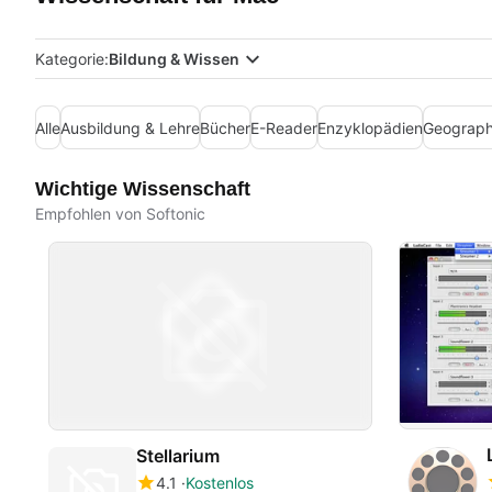
Kategorie:
Bildung & Wissen
Alle
Ausbildung & Lehre
Bücher
E-Reader
Enzyklopädien
Geograph
Wichtige Wissenschaft
Empfohlen von Softonic
Stellarium
4.1
Kostenlos