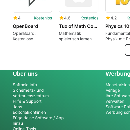
4
Kostenlos
4.6
Kostenlos
4.2
K
OpenBoard
Tux of Math Command
Physics 10
OpenBoard:
Mathematik
Fundamental
Kostenlose
spielerisch lernen
Physik mit P
Bildungssoftware für
mit Tux of Math
101 SE
Mac
Command
Über uns
Werbun
Softonic Info
Monetarisier
Sicherheits- und
Verlage
Vertrauenszentrum
Ihre Softwar
Hilfe & Support
verwalten
Jobs
Software Pol
Editorialrichtlinien
Werbung sch
Füge deine Software / App
hinzu
Online-Tools