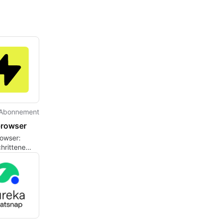
Abonnement
rowser
owser:
hrittene
sierung für
endungen