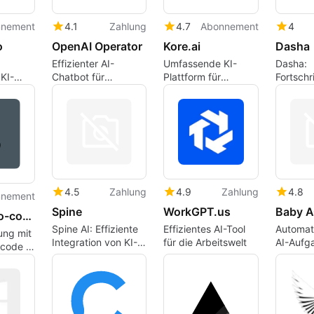
nnement
4.1
Zahlung
4.7
Abonnement
4
o
OpenAI Operator
Kore.ai
Dasha
Effizienter AI-
Umfassende KI-
Dasha:
KI-
Chatbot für
Plattform für
Fortschri
entwicklung
Webaufgaben
Unternehmen
Plattfor
Agenten
4.5
Zahlung
4.9
Zahlung
4.8
nnement
Spine
WorkGPT.us
Baby A
Scottie - No-code AI Agents
Spine AI: Effiziente
Effizientes AI-Tool
Automat
ung mit
Integration von KI-
für die Arbeitswelt
AI-Aufg
-code AI
Chatbots
Baby AG