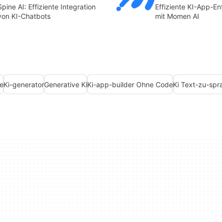
Spine AI: Effiziente Integration
Effiziente KI-App-E
von KI-Chatbots
mit Momen AI
e
Ki-generator
Generative Ki
Ki-app-builder Ohne Code
Ki Text-zu-spr