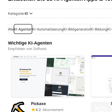
Kategorie:
KI
Alle
KI-Agenten
KI-Automatisierung
KI-Bildgenerator
KI-Bildung
KI
Wichtige KI-Agenten
Empfohlen von Softonic
Pickaxe
4.2
Abonnement