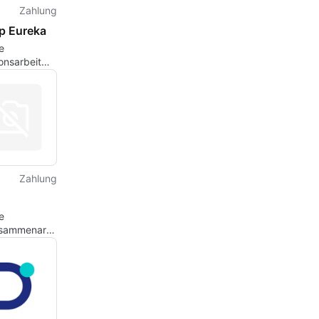
Zahlung
p Eureka
e
onsarbeit
snap Eureka
Zahlung
e
sammenarbeit
r