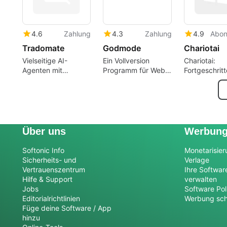
4.6
Zahlung
4.3
Zahlung
4.9
Abo
Tradomate
Godmode
Chariotai
Vielseitige AI-
Ein Vollversion
Chariotai:
Agenten mit
Programm für Web-
Fortgeschrit
Tradomate erstellen
Apps, von
KI-Codierung
godmode.
für Entwickle
Über uns
Werbun
Softonic Info
Monetarisier
Sicherheits- und
Verlage
Vertrauenszentrum
Ihre Softwar
Hilfe & Support
verwalten
Jobs
Software Pol
Editorialrichtlinien
Werbung sch
Füge deine Software / App
hinzu