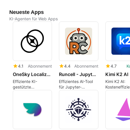
Neueste Apps
KI-Agenten für Web Apps
4.1
Abonnement
4.4
Abonnement
4.7
K
OneSky Localization Agent
Runcell - Jupyter AI Agent
Kimi K2 AI
Effiziente KI-
Effizientes AI-Tool
Kimi K2 AI:
gestützte
für Jupyter-
Kosteneffizie
Lokalisierungslösung
Notebooks
Plattform für
Entwickler