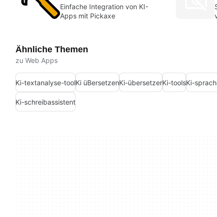
Einfache Integration von KI-
Apps mit Pickaxe
Ähnliche Themen
zu Web Apps
Ki-textanalyse-tool
Ki üBersetzen
Ki-übersetzer
Ki-tools
Ki-sprach
Ki-schreibassistent