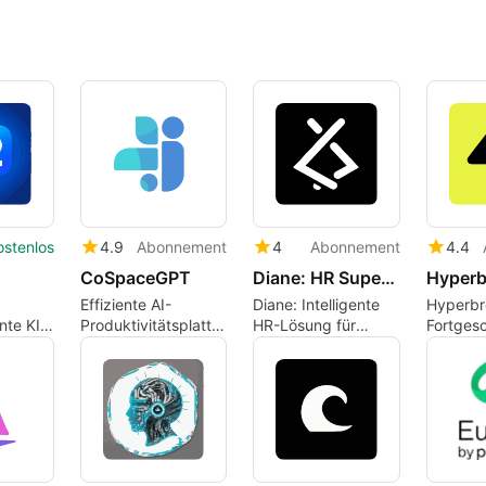
ostenlos
4.9
Abonnement
4
Abonnement
4.4
CoSpaceGPT
Diane: HR Super Agent by Lyzr
Hyperb
Effiziente AI-
Diane: Intelligente
Hyperbr
nte KI-
Produktivitätsplattform
HR-Lösung für
Fortgesc
für Teams
Unternehmen
Automati
KI-Anw