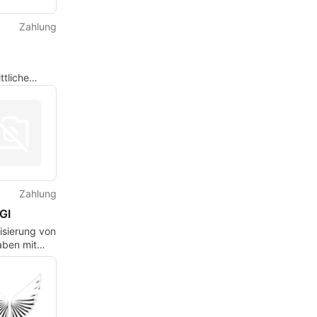
Zahlung
ttliche
m für KI-
Zahlung
GI
isierung von
aben mit
I