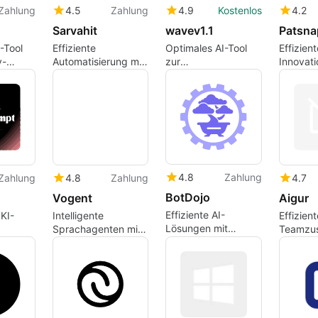
Zahlung
4.5
Zahlung
4.9
Kostenlos
4.2
Sarvahit
wavev1.1
Patsna
-Tool
Effiziente
Optimales AI-Tool
Effizient
y-
Automatisierung mit
zur
Innovati
SarvaHit AI
Produktivitätssteigerung
mit Pat
4.8
Zahlung
Zahlung
4.8
Zahlung
4.7
BotDojo
Vogent
Aigur
Effiziente AI-
KI-
Intelligente
Effizient
Lösungen mit
Sprachagenten mit
Teamzu
BotDojo erstellen
läufe
Vogent erstellen
mit Aigu