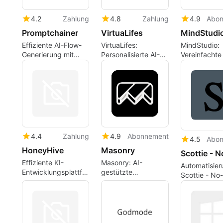
4.2
Zahlung
4.8
Zahlung
4.9
Abo
Promptchainer
VirtuaLifes
MindStudi
Effiziente AI-Flow-
VirtuaLifes:
MindStudio:
Generierung mit
Personalisierte AI-
Vereinfachte 
PromptChainer
Agenten erstellen
Anwendungs
4.4
Zahlung
4.9
Abonnement
4.5
Abo
HoneyHive
Masonry
Effiziente KI-
Masonry: AI-
Automatisier
Entwicklungsplattform
gestützte
Scottie - No
für Unternehmen
Arbeitsabläufe
Agents
optimieren