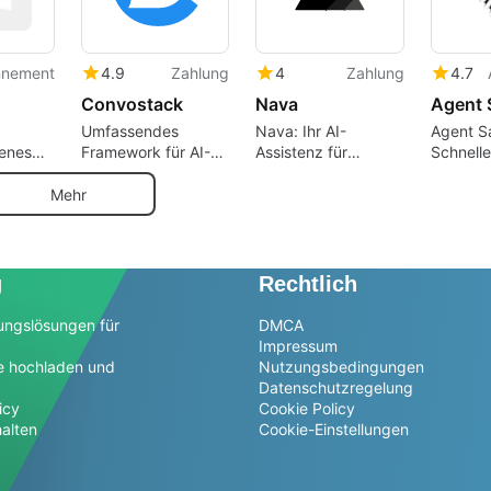
nnement
4.9
Zahlung
4
Zahlung
4.7
Convostack
Nava
Agent 
Umfassendes
Nava: Ihr AI-
Agent Sa
tenes
Framework für AI-
Assistenz für
Schnelle
stool
Chatbots
Immigration
von KI-
r
Mehr
g
Rechtlich
ungslösungen für
DMCA
Impressum
e hochladen und
Nutzungsbedingungen
Datenschutzregelung
icy
Cookie Policy
alten
Cookie-Einstellungen