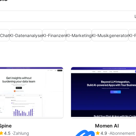
-Chat
KI-Datenanalyse
KI-Finanzen
KI-Marketing
KI-Musikgenerator
KI-
Spine
Momen AI
4.5
Zahlung
4.9
Abonnement