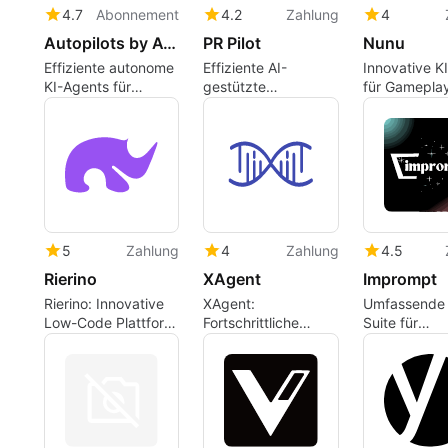
4.7
Abonnement
4.2
Zahlung
4
Autopilots by Athena AI
PR Pilot
Nunu
Effiziente autonome
Effiziente AI-
Innovative KI
KI-Agents für
gestützte
für Gamepla
Aufgaben
Automatisierung für
Agenten
Entwickler
5
Zahlung
4
Zahlung
4.5
Rierino
XAgent
Imprompt
Rierino: Innovative
XAgent:
Umfassende 
Low-Code Plattform
Fortschrittliche
Suite für
für Unternehmen
Chatbot-
Geschäftsab
Entwicklungsplattform