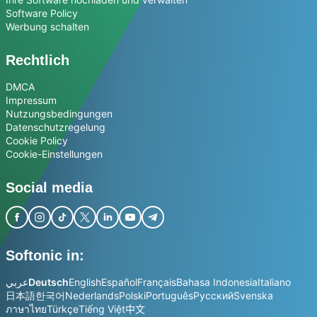
Software Policy
Werbung schalten
Rechtlich
DMCA
Impressum
Nutzungsbedingungen
Datenschutzregelung
Cookie Policy
Cookie-Einstellungen
Social media
Softonic in:
عربي
Deutsch
English
Español
Français
Bahasa Indonesia
Italiano
日本語
한국어
Nederlands
Polski
Português
Русский
Svenska
ภาษาไทย
Türkçe
Tiếng Việt
中文