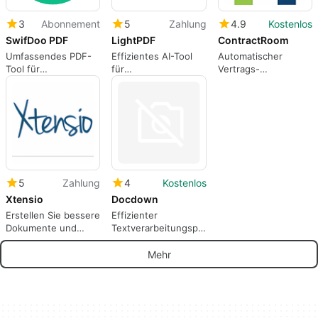
3
Abonnement
5
Zahlung
4.9
Kostenlos
SwifDoo PDF
LightPDF
ContractRoom
Umfassendes PDF-
Effizientes AI-Tool
Automatischer
Tool für
für
Vertrags-
Dokumentenverwaltung
Dokumentenmanagement
Erstellungsdienst
5
Zahlung
4
Kostenlos
Xtensio
Docdown
Erstellen Sie bessere
Effizienter
Dokumente und
Textverarbeitungsprogramm
Präsentationen.
zur Aktualisierung
von Website-
Mehr
Inhalten.