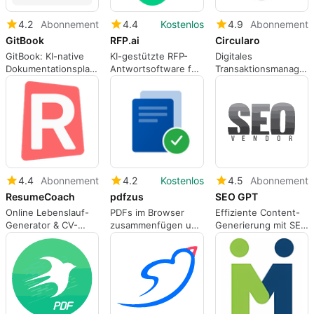
4.2
Abonnement
4.4
Kostenlos
4.9
Abonnement
GitBook
RFP.ai
Circularo
GitBook: KI-native
KI-gestützte RFP-
Digitales
Dokumentationsplattform
Antwortsoftware für
Transaktionsmanagem
für Ingenieur- und
schnellere,
eSignatur und
Produktteams
konsistentere
Workflow-
Vorschläge
Automatisierung
4.4
Abonnement
4.2
Kostenlos
4.5
Abonnement
ResumeCoach
pdfzus
SEO GPT
Online Lebenslauf-
PDFs im Browser
Effiziente Content-
Generator & CV-
zusammenfügen und
Generierung mit SEO
Vorlagen
komprimieren
GPT