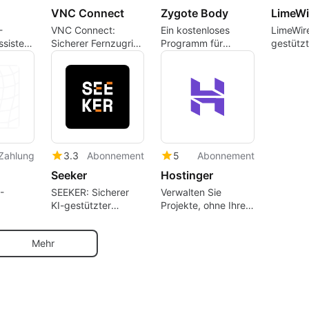
VNC Connect
Zygote Body
LimeWi
-
VNC Connect:
Ein kostenloses
LimeWire
sistent
Sicherer Fernzugriff
Programm für
gestützt
für
Webanwendungen,
für Cont
Webanwendungen
von der Zygote
Erstellu
Media Group.
Zahlung
3.3
Abonnement
5
Abonnement
Seeker
Hostinger
-
SEEKER: Sicherer
Verwalten Sie
KI-gestützter
Projekte, ohne Ihren
ol
Textgenerator
Editor zu verlassen
Mehr