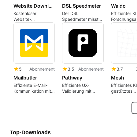
Website Downloader
DSL Speedmeter
Waldo
Kostenloser
Der DSL
Effizienter KI
Website-
Speedmeter misst
Forschungsas
Downloader zum
unkompliziert die
für Profis
Offline-Surfen
Internetgeschwindigkeit
5
Abonnement
3.5
Abonnement
3.7
Mailbutler
Pathway
Mesh
Effiziente E-Mail-
Effiziente UX-
Effizientes KI
Kommunikation mit
Validierung mit
gestütztes
Mailbutler
Pathway
Recruiting-To
Top-Downloads