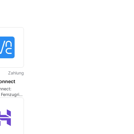
Zahlung
onnect
nect:
 Fernzugriff
endungen