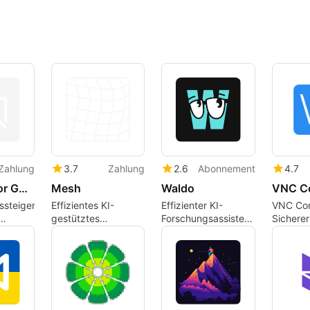
Zahlung
3.7
Zahlung
2.6
Abonnement
4.7
ChatGPT for Gmail
Mesh
Waldo
VNC C
tssteigerung
Effizientes KI-
Effizienter KI-
VNC Con
gestütztes
Forschungsassistent
Sicherer
Recruiting-Tool
für Profis
für
Webanw