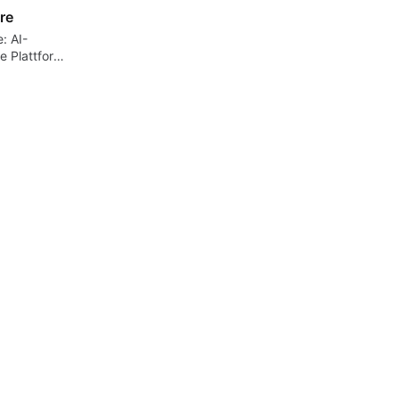
re
: AI-
e Plattform
ent-
ng