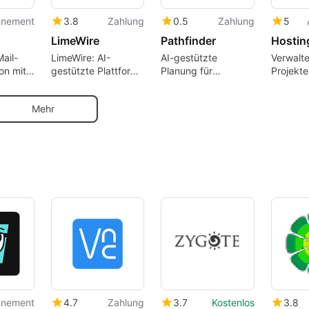
nnement
3.8
Zahlung
0.5
Zahlung
5
LimeWire
Pathfinder
Hostin
Mail-
LimeWire: AI-
AI-gestützte
Verwalte
on mit
gestützte Plattform
Planung für
Projekte
für Content-
persönliche Ziele
Editor z
Erstellung
Mehr
nnement
4.7
Zahlung
3.7
Kostenlos
3.8