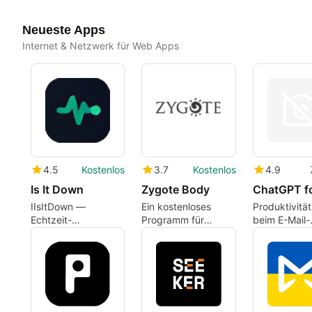
Neueste Apps
Internet & Netzwerk für Web Apps
4.5
Kostenlos
3.7
Kostenlos
4.9
Is It Down
Zygote Body
IIsItDown —
Ein kostenloses
Produktivitä
Echtzeit-
Programm für
beim E-Mail-
Ausfallverfolgung
Webanwendungen,
Schreiben
für Cloud-, KI- und
von der Zygote
Entwicklerdienste.
Media Group.