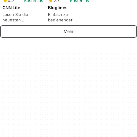
4.7
Kostenlos
2.7
Kostenlos
CNN Lite
Bloglines
Lesen Sie die
Einfach zu
neuesten
bedienender
Schlagzeilen
webbasierter RSS-
jederzeit und überall.
Reader
Mehr