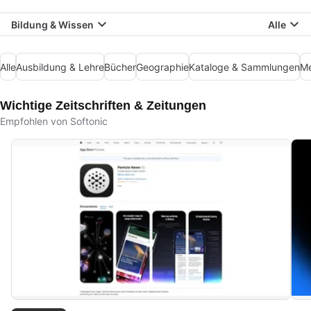
Bildung & Wissen
Alle
Alle
Ausbildung & Lehre
Bücher
Geographie
Kataloge & Sammlungen
Me
Wichtige Zeitschriften & Zeitungen
Empfohlen von Softonic