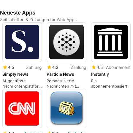
Neueste Apps
Zeitschriften & Zeitungen für Web Apps
4.5
Zahlung
4.2
Zahlung
4.5
Abonnement
Simply News
Particle News
Instantly
AI-gestützte
Personalisierte
Ein
Nachrichtenplattform
Nachrichten mit
abonnementbasiertes
für aktuelle Themen
Particle News
Programm für
Webanwendungen,
von instantly.