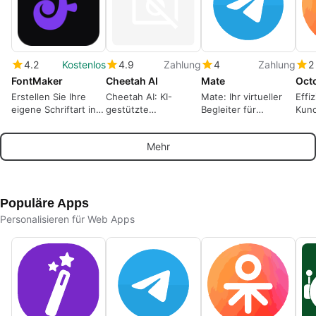
4.2
Kostenlos
4.9
Zahlung
4
Zahlung
2
FontMaker
Cheetah AI
Mate
Oct
Erstellen Sie Ihre
Cheetah AI: KI-
Mate: Ihr virtueller
Effi
eigene Schriftart in
gestützte
Begleiter für
Kun
Ihrem Browser.
Interviewhilfe für
emotionale
mit 
Kostenlos, keine
Softwareentwickler
Unterstützung
Mehr
Anmeldung
erforderlich.
Populäre Apps
Personalisieren für Web Apps