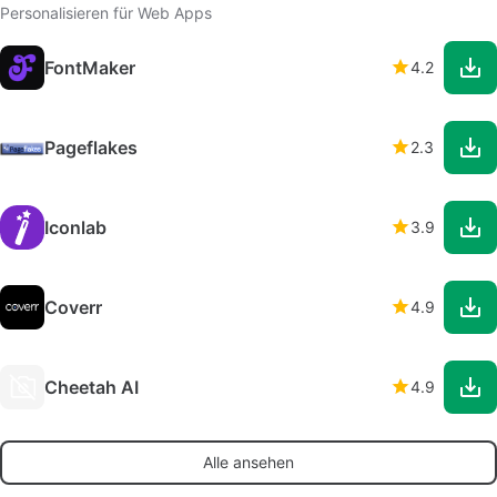
Personalisieren für Web Apps
FontMaker
4.2
Pageflakes
2.3
Iconlab
3.9
Coverr
4.9
Cheetah AI
4.9
Alle ansehen