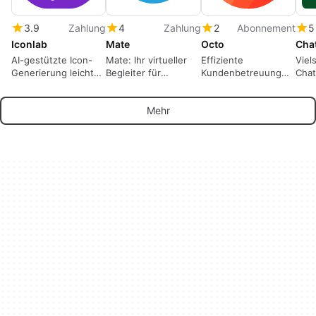
3.9
Zahlung
4
Zahlung
2
Abonnement
5
Iconlab
Mate
Octo
Cha
AI-gestützte Icon-
Mate: Ihr virtueller
Effiziente
Viels
Generierung leicht
Begleiter für
Kundenbetreuung
Chat
gemacht
emotionale
mit Octo
Unterstützung
Mehr