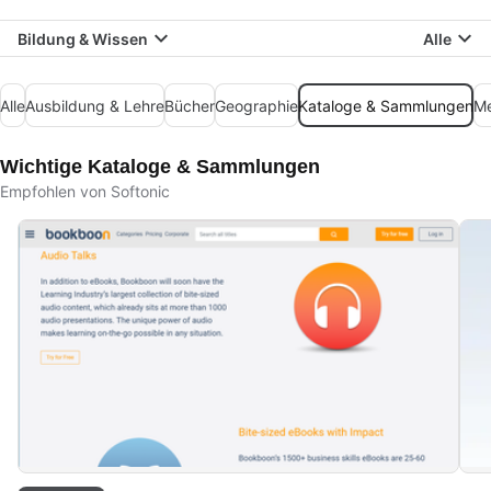
Bildung & Wissen
Alle
Alle
Ausbildung & Lehre
Bücher
Geographie
Kataloge & Sammlungen
Me
Wichtige Kataloge & Sammlungen
Empfohlen von Softonic