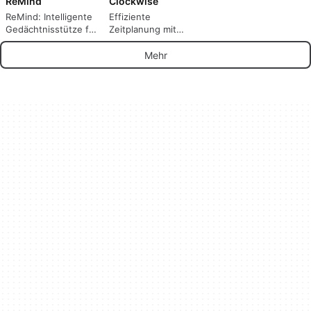
ReMind
Clockwise
ReMind: Intelligente
Effiziente
Gedächtnisstütze für
Zeitplanung mit
digitale Aktivitäten
Clockwise
Mehr