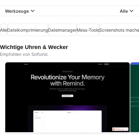
Werkzeuge
Alle
Alle
Dateikomprimierung
Dateimanager
Mess-Tools
Screenshots mach
Wichtige Uhren & Wecker
Empfohlen von Softonic