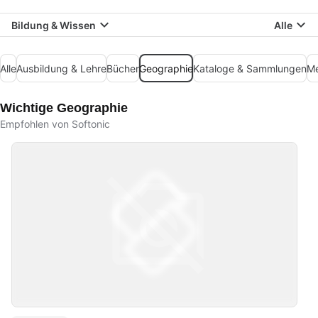
Bildung & Wissen
Alle
Alle
Ausbildung & Lehre
Bücher
Geographie
Kataloge & Sammlungen
Me
Wichtige Geographie
Empfohlen von Softonic