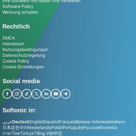
Ihre Software hochladen und verwalten
Software Policy
Werbung schalten
Rechtlich
DMCA
Impressum
Nutzungsbedingungen
Datenschutzregelung
Cookie Policy
Cookie-Einstellungen
Social media
Softonic in:
عربي
Deutsch
English
Español
Français
Bahasa Indonesia
Italiano
日本語
한국어
Nederlands
Polski
Português
Русский
Svenska
ภาษาไทย
Türkçe
Tiếng Việt
中文