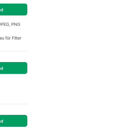
ad
e JPEG, PNG
u für Filter
ad
ad