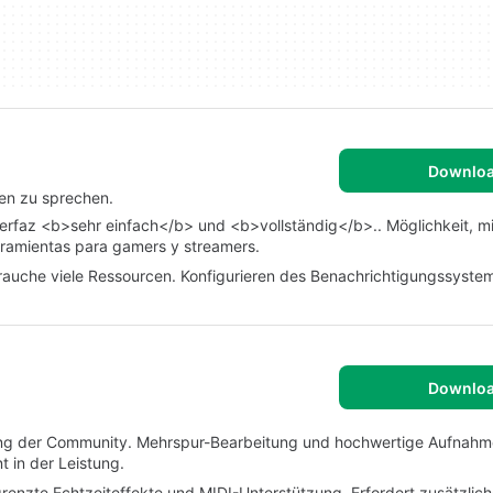
Downlo
en zu sprechen.
terfaz <b>sehr einfach</b> und <b>vollständig</b>.. Möglichkeit, mi
rramientas para gamers y streamers.
rbrauche viele Ressourcen. Konfigurieren des Benachrichtigungssyste
Downlo
ung der Community. Mehrspur-Bearbeitung und hochwertige Aufnahme
t in der Leistung.
enzte Echtzeiteffekte und MIDI-Unterstützung. Erfordert zusätzliche