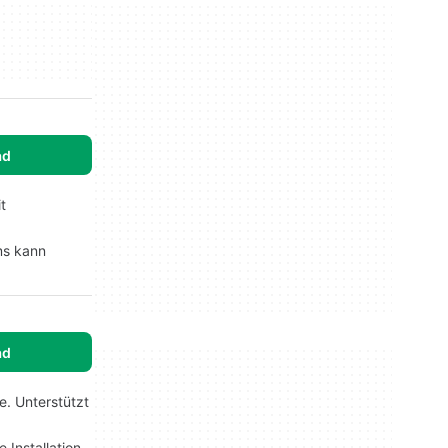
ad
t
ms kann
ad
. Unterstützt
 Installation