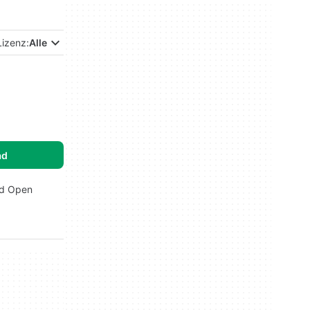
Lizenz:
Alle
ad
nd Open