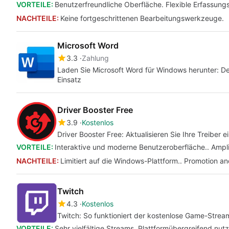
VORTEILE:
Benutzerfreundliche Oberfläche. Flexible Erfassung
NACHTEILE:
Keine fortgeschrittenen Bearbeitungswerkzeuge.
Microsoft Word
3.3
Zahlung
Laden Sie Microsoft Word für Windows herunter: Der 
Einsatz
Driver Booster Free
3.9
Kostenlos
Driver Booster Free: Aktualisieren Sie Ihre Treiber e
VORTEILE:
Interaktive und moderne Benutzeroberfläche.. Ampl
NACHTEILE:
Limitiert auf die Windows-Plattform.. Promotion an
Twitch
4.3
Kostenlos
Twitch: So funktioniert der kostenlose Game-Strea
VORTEILE:
Sehr vielfältige Streams. Plattformübergreifend nutz