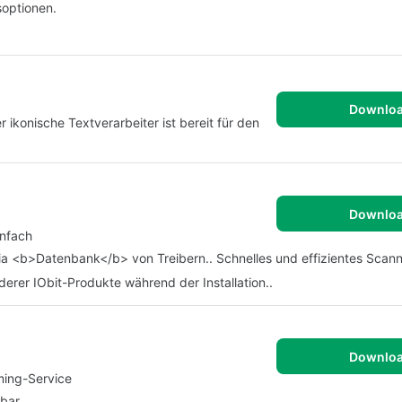
soptionen.
Downlo
ikonische Textverarbeiter ist bereit für den
Downlo
infach
ia <b>Datenbank</b> von Treibern.. Schnelles und effizientes Scann
derer IObit-Produkte während der Installation..
Downlo
ming-Service
bar.