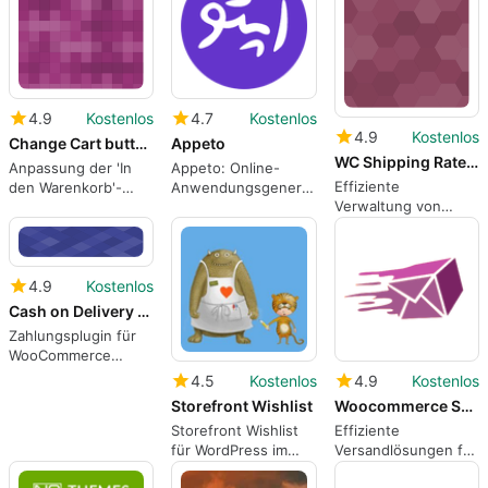
4.9
Kostenlos
4.7
Kostenlos
4.9
Kostenlos
Change Cart button Colors WooCommerce
Appeto
WC Shipping Rates Importer
Anpassung der 'In
Appeto: Online-
Effiziente
den Warenkorb'-
Anwendungsgenerator
Verwaltung von
Schaltfläche in
für WordPress
Versandkosten in
WooCommerce
WooCommerce
4.9
Kostenlos
Cash on Delivery of Russian Post or EMS For WooCommerce
Zahlungsplugin für
WooCommerce
optimiert
4.5
Kostenlos
4.9
Kostenlos
Versandkosten
Storefront Wishlist
Woocommerce Shipping Details
Storefront Wishlist
Effiziente
für WordPress im
Versandlösungen für
Überblick
WooCommerce