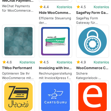
WeChat Payments for WooCommerce
WeChat Payments
4.4
Kostenlos
4.5
Kostenlos
für WooCommerce
Hide WooCommerce Product Shipping Info
SagePay Form Gateway for WooCommerce
im Überblick
Effiziente Steuerung
SagePay Form
der
Gateway für
Versandinformationen
WooCommerce:
in WooCommerce
Einfaches Bezahlen
4.6
Kostenlos
4.5
Kostenlos
4.9
Kostenlos
TWoo Performant
Invoicing with InvoiceXpress for WooCommerce 8211 Free
WooCommerce Category Locker
Optimieren Sie Ihr
Rechnungserstellung
Sichere
WooCommerce mit
mit InvoiceXpress für
Kategorielock-
TWoo Performant
WooCommerce
Funktion für
WooCommerce