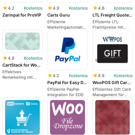
4.2
Kostenlos
4.9
Kostenlos
4.8
Kostenlos
Zarinpal for ProVIP
Carts Guru
LTL Freight Quotes 8211 Worldwide Express Edition
Effiziente
Effiziente LTL-
Marketingautomatisierung
Frachtpreise mit
für E-Commerce
Worldwide Express
4.9
Kostenlos
CartStack for WooCommerce
Effektives
4.2
Kostenlos
4.9
Kostenlos
Remarketing mit
PayPal For Easy Digital Downloads EDD
WooPOS Gift Cards for WooCommerce
CartStack für
WooCommerce
Effiziente PayPal-
Effizientes Gift Card
Integration für EDD
Management für
WooCommerce