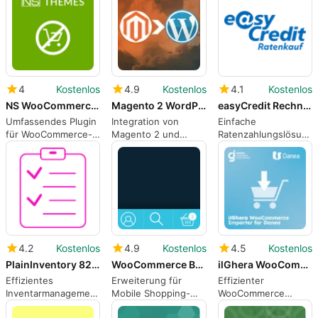
4
Kostenlos
4.9
Kostenlos
4.1
Kostenlos
NS WooCommerce Catalog
Magento 2 WordPress Integration
easyCredit Rechnung amp Ratenkauf for wooCommerce
Umfassendes Plugin
Integration von
Einfache
für WooCommerce-
Magento 2 und
Ratenzahlungslösung
Kataloge
WordPress
für WooCommerce
4.2
Kostenlos
4.9
Kostenlos
4.5
Kostenlos
PlainInventory 8211 Inventory Management Plugin
WooCommerce Bottom Bar for Mobile
ilGhera WooCommerce Importer for Danea
Effizientes
Erweiterung für
Effizienter
Inventarmanagement
Mobile Shopping-
WooCommerce
für WordPress
Erlebnisse
Importeur für Danea