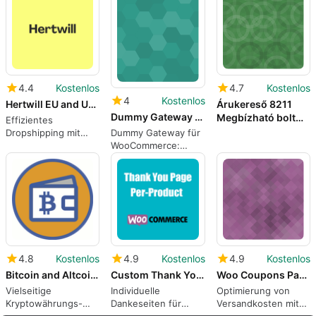
4.4
Kostenlos
4.7
Kostenlos
4
Kostenlos
Hertwill EU and US Dropshipping
Árukereső 8211
Dummy Gateway for WooCommerce
Megbízható bolt
Effizientes
integráció
Dummy Gateway für
Dropshipping mit
WooCommerce:
Hertwill
Einfaches Test-Tool
4.8
Kostenlos
4.9
Kostenlos
4.9
Kostenlos
Bitcoin and Altcoin Wallets
Custom Thank You Page Per Product for WC
Woo Coupons Pay for Shipping
Vielseitige
Individuelle
Optimierung von
Kryptowährungs-
Dankeseiten für
Versandkosten mit
Wallet für WordPress
WooCommerce-
Woo Coupons