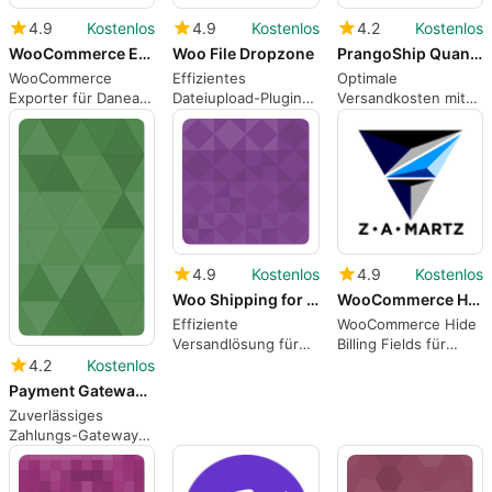
4.9
Kostenlos
4.9
Kostenlos
4.2
Kostenlos
WooCommerce Exporter for Danea
Woo File Dropzone
PrangoShip Quantity Based for WooCommerce
WooCommerce
Effizientes
Optimale
Exporter für Danea:
Dateiupload-Plugin
Versandkosten mit
Effiziente
für WooCommerce
PrangoShip für
Datenexport-Lösung
WooCommerce
4.9
Kostenlos
4.9
Kostenlos
Woo Shipping for Nova Poshta
WooCommerce Hide Billing Fields
Effiziente
WooCommerce Hide
Versandlösung für
Billing Fields für
WooCommerce
WordPress
4.2
Kostenlos
Payment Gateway for PayPal Pro on WooCommerce
Zuverlässiges
Zahlungs-Gateway
für WooCommerce