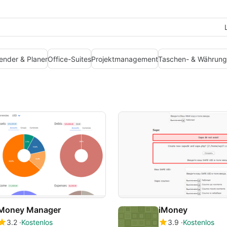
ender & Planer
Office-Suites
Projektmanagement
Taschen- & Währung
Money Manager
iMoney
3.2
Kostenlos
3.9
Kostenlos