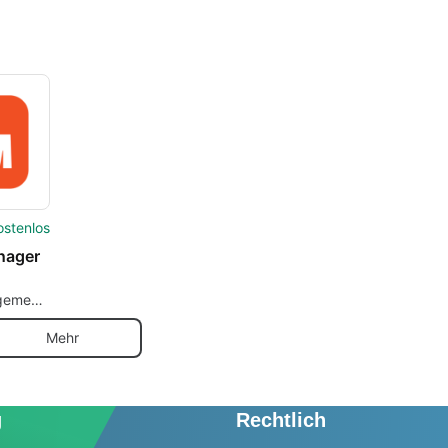
ostenlos
nager
gement
anager
Mehr
g
Rechtlich