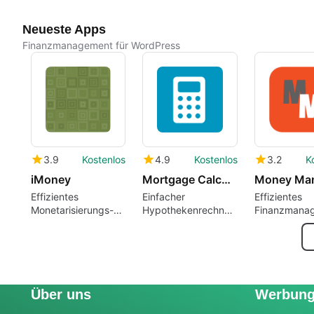
Neueste Apps
Finanzmanagement für WordPress
3.9
Kostenlos
4.9
Kostenlos
3.2
K
iMoney
Mortgage Calculator
Money Ma
Effizientes
Einfacher
Effizientes
Monetarisierungs-
Hypothekenrechner
Finanzmana
Plugin für
für WordPress
mit Money M
WordPress
Über uns
Werbun