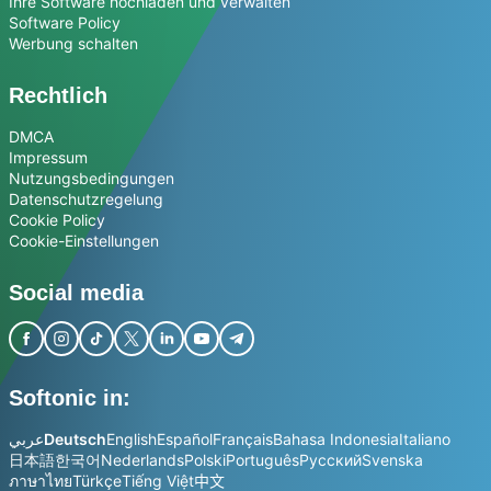
Ihre Software hochladen und verwalten
Software Policy
Werbung schalten
Rechtlich
DMCA
Impressum
Nutzungsbedingungen
Datenschutzregelung
Cookie Policy
Cookie-Einstellungen
Social media
Softonic in:
عربي
Deutsch
English
Español
Français
Bahasa Indonesia
Italiano
日本語
한국어
Nederlands
Polski
Português
Русский
Svenska
ภาษาไทย
Türkçe
Tiếng Việt
中文