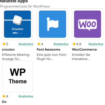
Neueste Apps
Programmiertools für WordPress
5
Kostenlos
4
Kostenlos
4.9
Kostenlos
crouton
Font Awesome
WooCommerce
Effiziente Meeting-
Eine gute Icon-Font-
Erstellen Sie
Anzeige für
Plugin für
interaktive
WordPress
WordPress-
Schaufenster für Ihr
Websites. Klassische
Unternehmen.
Icons für jede
Veranstaltung.
4
Kostenlos
Go