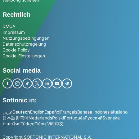
Rechtlich
DMCA
Impressum
Nutzungsbedingungen
Datenschutzregelung
Cookie Policy
Cookie-Einstellungen
Social media
Softonic in:
عربي
Deutsch
English
Español
Français
Bahasa Indonesia
Italiano
日本語
한국어
Nederlands
Polski
Português
Русский
Svenska
ภาษาไทย
Türkçe
Tiếng Việt
中文
Copyright SOFTONIC INTERNATIONAL S.A.