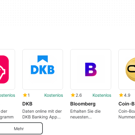
ostenlos
1
Kostenlos
2.6
Kostenlos
4.9
s
DKB
Bloomberg
Coin-B
 der
Daten online mit der
Erhalten Sie die
Coin-Boa
ogramm
DKB Banking App
neuesten
Nummer 
effizient verwalten
Wirtschaftsnachrichten
Kryptow
und mehr auf
Mehr
Anfrage.