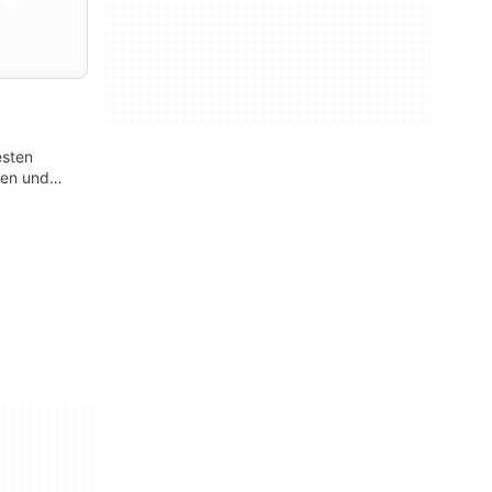
esten
ten und