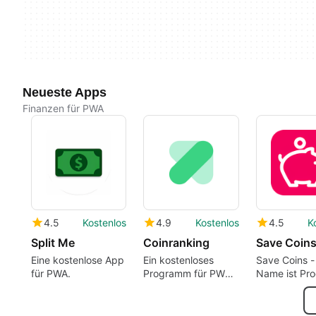
Neueste Apps
Finanzen für PWA
4.5
Kostenlos
4.9
Kostenlos
4.5
K
Split Me
Coinranking
Save Coin
Eine kostenlose App
Ein kostenloses
Save Coins -
für PWA.
Programm für PWA
Name ist Pr
von Help Scout.