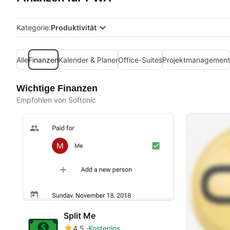
Kategorie:
Produktivität
Alle
Finanzen
Kalender & Planer
Office-Suites
Projektmanagement
Wichtige Finanzen
Empfohlen von Softonic
Split Me
4.5
Kostenlos