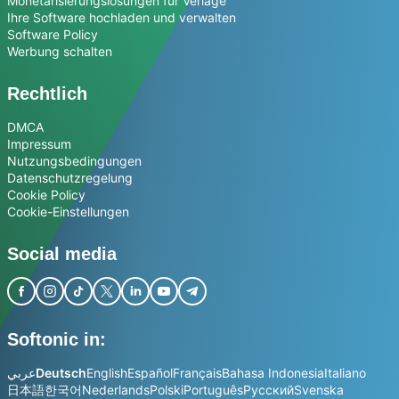
Monetarisierungslösungen für Verlage
Ihre Software hochladen und verwalten
Software Policy
Werbung schalten
Rechtlich
DMCA
Impressum
Nutzungsbedingungen
Datenschutzregelung
Cookie Policy
Cookie-Einstellungen
Social media
Softonic in:
عربي
Deutsch
English
Español
Français
Bahasa Indonesia
Italiano
日本語
한국어
Nederlands
Polski
Português
Русский
Svenska