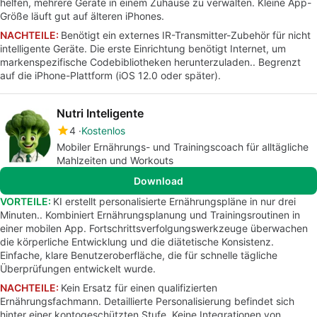
helfen, mehrere Geräte in einem Zuhause zu verwalten. Kleine App-
Größe läuft gut auf älteren iPhones.
NACHTEILE:
Benötigt ein externes IR-Transmitter-Zubehör für nicht
intelligente Geräte. Die erste Einrichtung benötigt Internet, um
markenspezifische Codebibliotheken herunterzuladen.. Begrenzt
auf die iPhone-Plattform (iOS 12.0 oder später).
Nutri Inteligente
4
Kostenlos
Mobiler Ernährungs- und Trainingscoach für alltägliche
Mahlzeiten und Workouts
Download
VORTEILE:
KI erstellt personalisierte Ernährungspläne in nur drei
Minuten.. Kombiniert Ernährungsplanung und Trainingsroutinen in
einer mobilen App. Fortschrittsverfolgungswerkzeuge überwachen
die körperliche Entwicklung und die diätetische Konsistenz.
Einfache, klare Benutzeroberfläche, die für schnelle tägliche
Überprüfungen entwickelt wurde.
NACHTEILE:
Kein Ersatz für einen qualifizierten
Ernährungsfachmann. Detaillierte Personalisierung befindet sich
hinter einer kontogeschützten Stufe. Keine Integrationen von