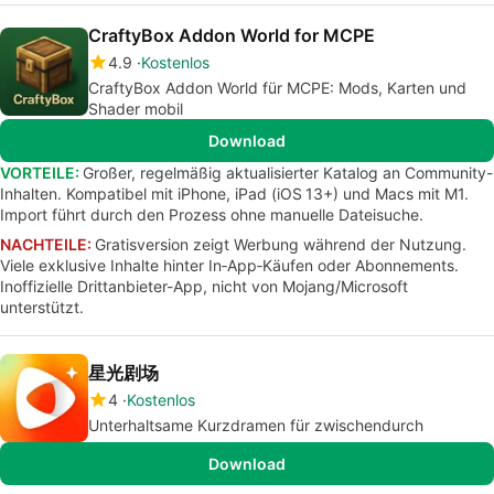
CraftyBox Addon World for MCPE
4.9
Kostenlos
CraftyBox Addon World für MCPE: Mods, Karten und
Shader mobil
Download
VORTEILE:
Großer, regelmäßig aktualisierter Katalog an Community-
Inhalten. Kompatibel mit iPhone, iPad (iOS 13+) und Macs mit M1.
Import führt durch den Prozess ohne manuelle Dateisuche.
NACHTEILE:
Gratisversion zeigt Werbung während der Nutzung.
Viele exklusive Inhalte hinter In‑App‑Käufen oder Abonnements.
Inoffizielle Drittanbieter-App, nicht von Mojang/Microsoft
unterstützt.
星光剧场
4
Kostenlos
Unterhaltsame Kurzdramen für zwischendurch
Download