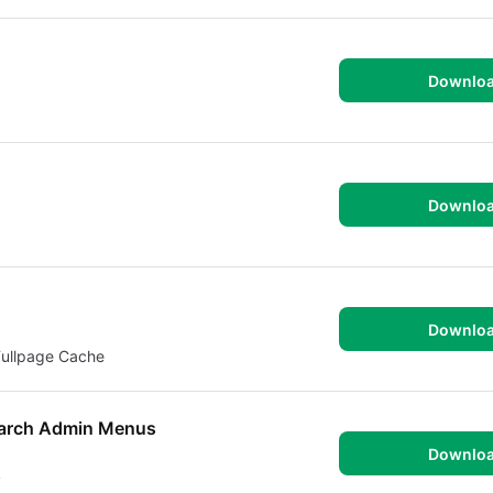
Downlo
Downlo
Downlo
Fullpage Cache
earch Admin Menus
Downlo
y