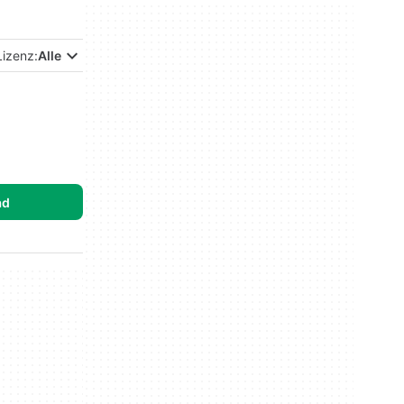
Lizenz:
Alle
ad