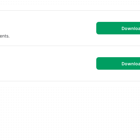
Downlo
ents.
Downlo