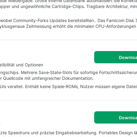
ue Wiedergabe. Große interne Datenbank automatisiert die korrekt
apper und ungewöhnliche Cartridge-Chips. Tragbare Architektur, min
 wobei Community-Forks Updates bereitstellten.. Das Famicom Disk
 Zyklusgenaue Zeitmessung erhöht die minimalen CPU-Anforderungen 
Downlo
ibilität und Optionen
gschips. Mehrere Save‑State‑Slots für sofortige Fortschrittssicheru
er Quellcode mit umfangreicher Dokumentation.
UIs veraltet. Enthält keine Spiele‑ROMs, Nutzer müssen eigene Date
Downlo
r
tzte Speedruns und präzise Eingabebearbeitung. Portables Design l