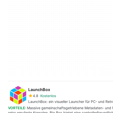
LaunchBox
4.8
Kostenlos
LaunchBox: ein visueller Launcher für PC- und Retr
VORTEILE:
Massive gemeinschaftsgetriebene Metadaten- und M
retro emulierte Konsolen. Big Box bietet eine controllerfreundli