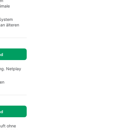
en
imale
 System
an älteren
ad
ng. Netplay
ien
ad
äuft ohne