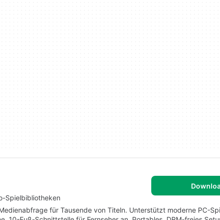
Downlo
o-Spielbibliotheken
edienabfrage für Tausende von Titeln. Unterstützt moderne PC-Spie
che, 10-Fuß-Schnittstelle für Fernseher an. Portables, DRM-freies Set