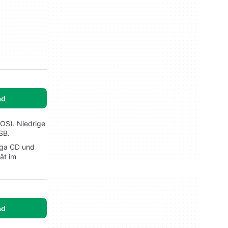
ad
OS). Niedrige
SB.
Sega CD und
ät im
ad