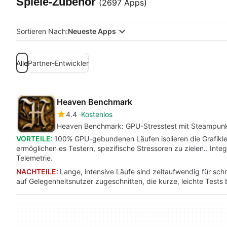
Spiele-Zubehör
(2697 Apps)
Sortieren Nach:
Neueste Apps
Alle
Partner-Entwickler
Heaven Benchmark
4.4
Kostenlos
Heaven Benchmark: GPU-Stresstest mit Steampunk
VORTEILE:
100% GPU-gebundenen Läufen isolieren die Grafiklei
ermöglichen es Testern, spezifische Stressoren zu zielen.. Int
Telemetrie.
NACHTEILE:
Lange, intensive Läufe sind zeitaufwendig für sc
auf Gelegenheitsnutzer zugeschnitten, die kurze, leichte Tests 