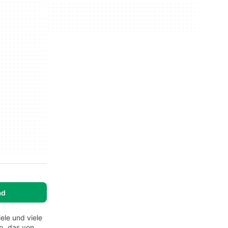
ad
le und viele
up, das von