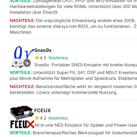
VORTEILE:
Zyklusgenaue CPU-, PPU- und APU-Emulation für tre
Hardwareeinstellungen für viele ROMs. Unterstützt über 200 M
Installation über DirectX.
NACHTEILE:
Die ursprüngliche Entwicklung endete etwa 2008,
benötigt das externe disksys.rom BIOS, um zu funktionieren..
Maschinen.
Snes9x
4.5
Kostenlos
Snes9x: Portabler SNES‑Emulator mit breiter Kompat
VORTEILE:
Unterstützt Super FX, SA1, DSP und MSU1 Erweiterun
plus Movie‑Aufnahme für Mehrspieler und Speedruns. Etabliert
NACHTEILE:
Benutzeroberfläche wirkt im Vergleich moderner G
bereitstellen. Lizenz untersagt kommerzielle Nutzung.
FCEUX
4.2
Kostenlos
All-in-one NES-Emulator für Spieler und Power-Use
VORTEILE:
Branchenspezifisches Werkzeugset für toolunterstü