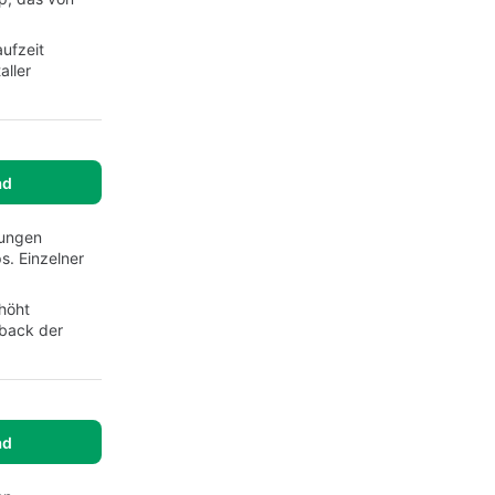
ufzeit
aller
ad
nungen
s. Einzelner
rhöht
dback der
ad