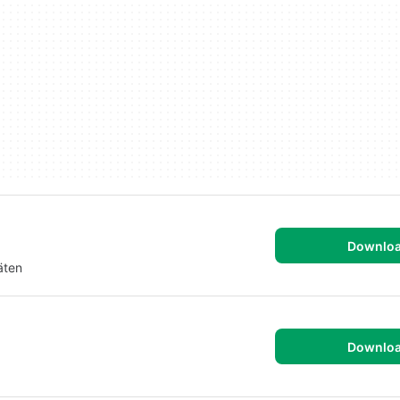
Downlo
äten
Downlo