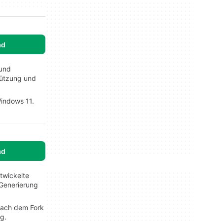
ad
 und
tützung und
Windows 11.
ad
twickelte
-Generierung
 nach dem Fork
g.