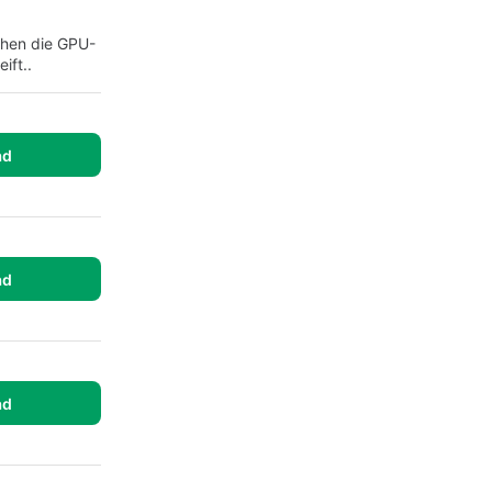
öhen die GPU-
ift..
ad
ad
ad