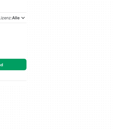
Lizenz:
Alle
ad