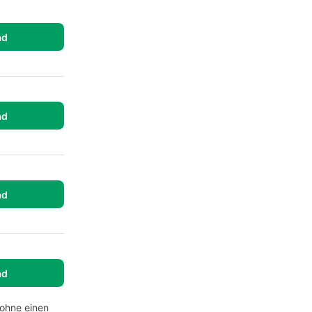
ad
ad
ad
ad
 ohne einen