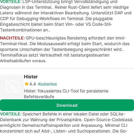
VORTEILE:
LSP-Unterstützung bringt Vervollständigung und
Diagnosen in das Terminal.. Reiner Rust-Client liefert sehr niedrige
Latenz während der interaktiven Bearbeitung. Unterstützt DAP und
CDP für Debugging-Workflows im Terminal. Die pluggable
Eingabeschicht bietet beim Start Vim- oder VS Code-Stil-
Tastenkombinationen an..
NACHTEILE:
GPU-beschleunigtes Rendering erfordert den tmnl-
Terminal-Host. Die Modusauswahl erfolgt beim Start, wodurch das
spontane Umschalten der Tastenbelegung eingeschränkt wird..
Terminalfokus setzt Vertrautheit mit tastaturgesteuerten
Arbeitsabläufen voraus.
Hister
4.4
Kostenlos
Hister: fokussiertes CLI-Tool für persistente
Befehlsverläufe
Download
VORTEILE:
Speichert Befehle in einer lokalen Datei oder SQLite-
Datenbank zur Wahrung der Privatsphäre. Open-Source-Codebasis
ermöglicht Gemeinschaftsinspektion und Anpassung. Minimal CLI
konzentriert sich auf Add-, Listen- und Suchoperationen. Die Go-