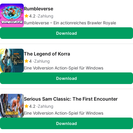
Rumbleverse
4.2
Zahlung
Rumbleverse – Ein actionreiches Brawler Royale
Download
The Legend of Korra
4
Zahlung
Eine Vollversion Action-Spiel für Windows
Download
Serious Sam Classic: The First Encounter
4.2
Zahlung
Eine Vollversion Action-Spiel für Windows
Download