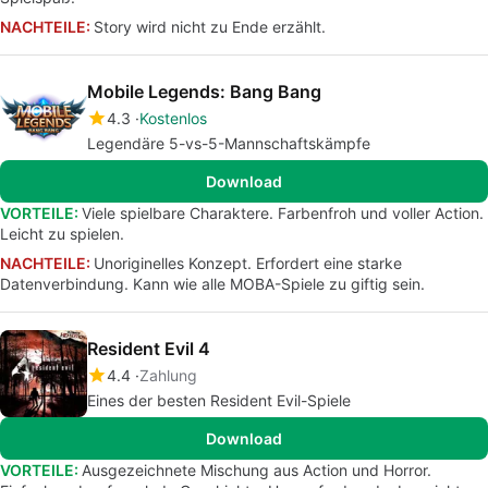
NACHTEILE:
Story wird nicht zu Ende erzählt.
Mobile Legends: Bang Bang
4.3
Kostenlos
Legendäre 5-vs-5-Mannschaftskämpfe
Download
VORTEILE:
Viele spielbare Charaktere. Farbenfroh und voller Action.
Leicht zu spielen.
NACHTEILE:
Unoriginelles Konzept. Erfordert eine starke
Datenverbindung. Kann wie alle MOBA-Spiele zu giftig sein.
Resident Evil 4
4.4
Zahlung
Eines der besten Resident Evil-Spiele
Download
VORTEILE:
Ausgezeichnete Mischung aus Action und Horror.