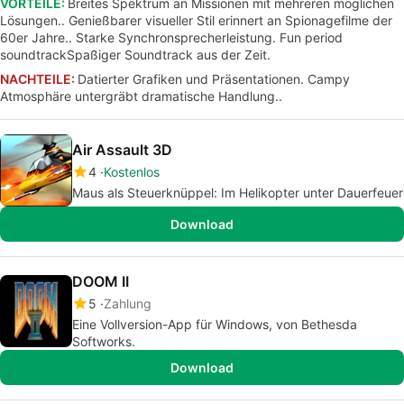
VORTEILE:
Breites Spektrum an Missionen mit mehreren möglichen
Lösungen.. Genießbarer visueller Stil erinnert an Spionagefilme der
60er Jahre.. Starke Synchronsprecherleistung. Fun period
soundtrackSpaßiger Soundtrack aus der Zeit.
NACHTEILE:
Datierter Grafiken und Präsentationen. Campy
Atmosphäre untergräbt dramatische Handlung..
Air Assault 3D
4
Kostenlos
Maus als Steuerknüppel: Im Helikopter unter Dauerfeuer
Download
DOOM II
5
Zahlung
Eine Vollversion-App für Windows, von Bethesda
Softworks.
Download