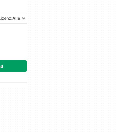
Lizenz:
Alle
ad