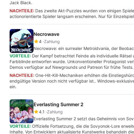
Jack Black.
NACHTEILE:
Das zweite Akt-Puzzles wurden von einigen Spieler
actionorientierte Spieler langsam erscheinen. Nur für Einzelspiel
Necrowave
4
Zahlung
Necrowave: ein surrealer Metroidvania, der Beoba
VORTEILE:
Der Kampf betrachtet Feinde als individuelle Rätsel u
Farbblinde entworfen wurde. Unkonventioneller Protagonist ve
Demos verfügbar auf Newgrounds und Patreon für frühe Tests.
NACHTEILE:
One-Hit-Kill-Mechaniken erhöhen die Einstiegshürd
endgültige Version noch nicht verfügbar ist.. Windows-exklusiv
ein.
Everlasting Summer 2
4.1
Zahlung
Everlasting Summer 2 setzt das Geheimnis von Sovy
VORTEILE:
Offizielle Fortsetzung, die die Sovyonok-Lore erwe
Inhalte. Von Entwicklern aktualisierte Kunstwerke behandeln die