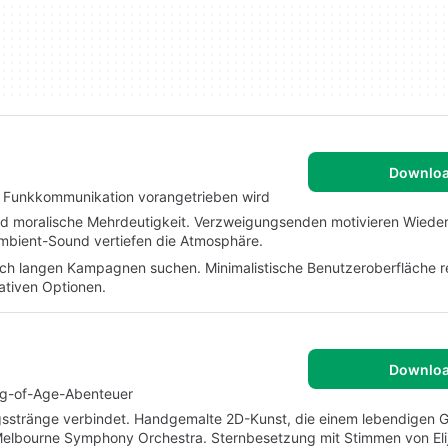
Downlo
h Funkkommunikation vorangetrieben wird
und moralische Mehrdeutigkeit. Verzweigungsenden motivieren Wiede
Ambient-Sound vertiefen die Atmosphäre.
nach langen Kampagnen suchen. Minimalistische Benutzeroberfläche r
ativen Optionen.
Downlo
ng-of-Age-Abenteuer
ngsstränge verbindet. Handgemalte 2D-Kunst, die einem lebendigen
m Melbourne Symphony Orchestra. Sternbesetzung mit Stimmen von El