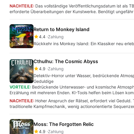
NACHTEILE:
Das vollständige Veröffentlichungsdatum ist als T
erforderte Überarbeitungen der Kunstwerke. Benötigt ungefähr
Return to Monkey Island
4.4
Zahlung
Rückkehr ins Monkey Island: Ein Klassiker neu erleb
Cthulhu: The Cosmic Abyss
4.9
Zahlung
Detektiv-Horror unter Wasser, bedrückende Atmosp
Geduldige
VORTEILE:
Bedrückende Unterwasser- und kosmische Atmosphär
Erzählung mit mehreren Enden. KI-Tools helfen beim Lösen ko
NACHTEILE:
Hoher Anspruch der Rätsel, erfordert viel Geduld.
traditionelle Kampfmechanik, wenig actionorientierte Sequenze
Moss: The Forgotten Relic
4.9
Zahlung