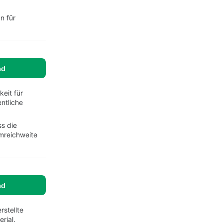
n für
ad
keit für
ntliche
ss die
rmreichweite
ad
stellte
rial.