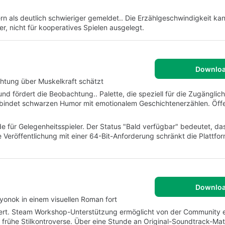
n als deutlich schwieriger gemeldet.. Die Erzählgeschwindigkeit kan
er, nicht für kooperatives Spielen ausgelegt.
Downlo
chtung über Muskelkraft schätzt
nd fördert die Beobachtung.. Palette, die speziell für die Zugänglich
rbindet schwarzen Humor mit emotionalem Geschichtenerzählen. Öffe
e für Gelegenheitsspieler. Der Status "Bald verfügbar" bedeutet, da
e Veröffentlichung mit einer 64-Bit-Anforderung schränkt die Plattfo
Downlo
onok in einem visuellen Roman fort
itert. Steam Workshop-Unterstützung ermöglicht von der Community er
 frühe Stilkontroverse. Über eine Stunde an Original-Soundtrack-Mate