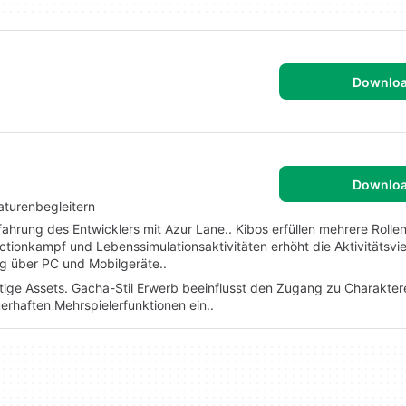
Downlo
Downlo
aturenbegleitern
rfahrung des Entwicklers mit Azur Lane.. Kibos erfüllen mehrere Rollen
onkampf und Lebenssimulationsaktivitäten erhöht die Aktivitätsvielf
g über PC und Mobilgeräte..
tige Assets. Gacha-Stil Erwerb beeinflusst den Zugang zu Charakte
uerhaften Mehrspielerfunktionen ein..