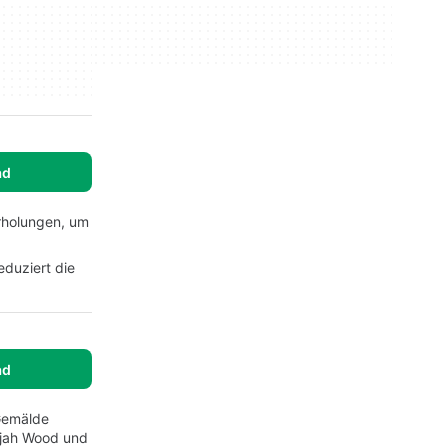
ad
rholungen, um
eduziert die
ad
 Gemälde
ijah Wood und