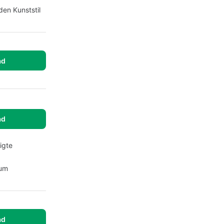
den Kunststil
ad
ad
igte
aum
ad