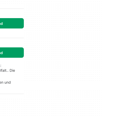
ad
ad
:
alt.. Die
ren und