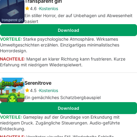
Transparent girl
4.6
Kostenlos
Ein stiller Horror, der auf Unbehagen und Abwesenheit
basiert
Download
VORTEILE:
Starke psychologische Atmosphäre. Wirksames
Umweltgeschichten erzählen. Einzigartiges minimalistisches
Horrordesign.
NACHTEILE:
Mangel an klarer Richtung kann frustrieren. Kurze
Erfahrung mit niedrigem Wiederspielwert.
Serenitrove
4.5
Kostenlos
Ein gemächliches Schatzbergbauspiel
Download
VORTEILE:
Gameplay auf der Grundlage von Erkundung mit
niedrigem Druck. Zugängliche Steuerungen. Audio-geführte
Entdeckung.
NACHTEILE:
Veralteter visueller Stil. Wiederholte Schleife.