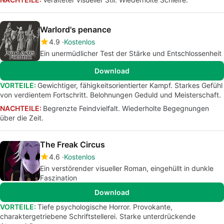
Warlord's penance
4.9
Kostenlos
Ein unermüdlicher Test der Stärke und Entschlossenheit
Download
VORTEILE:
Gewichtiger, fähigkeitsorientierter Kampf. Starkes Gefühl
von verdientem Fortschritt. Belohnungen Geduld und Meisterschaft.
NACHTEILE:
Begrenzte Feindvielfalt. Wiederholte Begegnungen
über die Zeit.
The Freak Circus
4.6
Kostenlos
Ein verstörender visueller Roman, eingehüllt in dunkle
Faszination
Download
VORTEILE:
Tiefe psychologische Horror. Provokante,
charaktergetriebene Schriftstellerei. Starke unterdrückende