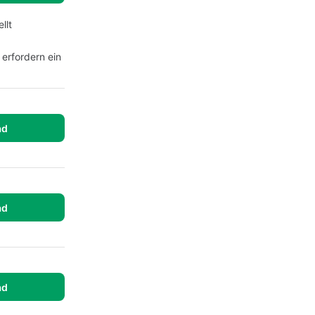
llt
erfordern ein
ad
ad
ad