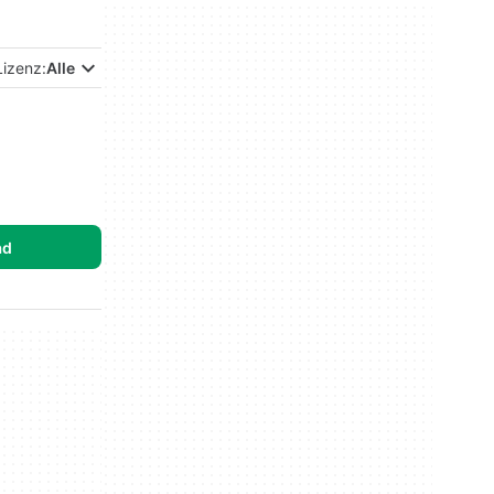
Lizenz:
Alle
ad