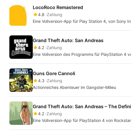
LocoRoco Remastered
4.8
Zahlung
Eine Vollversion-App für Play Station 4, von Sony I
Grand Theft Auto: San Andreas
4.2
Zahlung
Eine Vollversion des Programms für PlayStation 4 
Guns Gore Cannoli
4.3
Zahlung
Actionreiches Abenteuer im Gangster-Milieu
Grand Theft Auto: San Andreas – The Defini
4.2
Zahlung
Eine Vollversion-App für PlayStation 4 von Rocksta