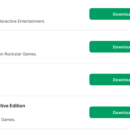
Downlo
nteractive Entertainment.
Downlo
von Rockstar Games.
Downlo
tive Edition
Downlo
r Games.