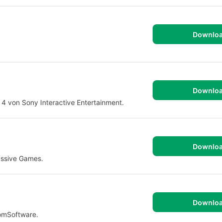
Downlo
Downlo
 4 von Sony Interactive Entertainment.
Downlo
assive Games.
Downlo
romSoftware.