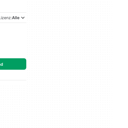
Lizenz:
Alle
ad