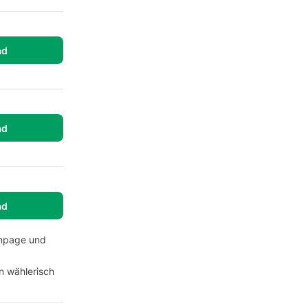
ad
ad
ad
ampage und
n wählerisch