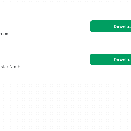
Downlo
enox.
Downlo
kstar North.