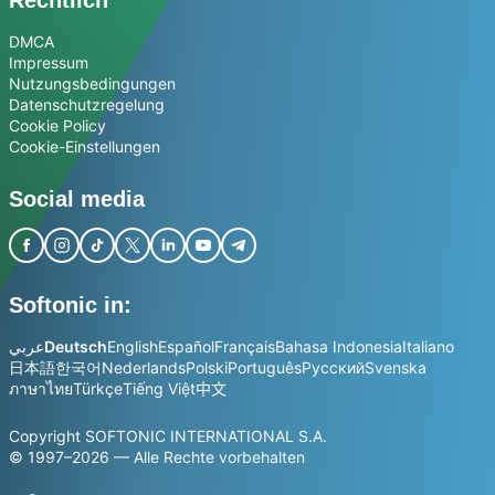
Rechtlich
DMCA
Impressum
Nutzungsbedingungen
Datenschutzregelung
Cookie Policy
Cookie-Einstellungen
Social media
Softonic in:
عربي
Deutsch
English
Español
Français
Bahasa Indonesia
Italiano
日本語
한국어
Nederlands
Polski
Português
Русский
Svenska
ภาษาไทย
Türkçe
Tiếng Việt
中文
Copyright SOFTONIC INTERNATIONAL S.A.
© 1997–2026 — Alle Rechte vorbehalten