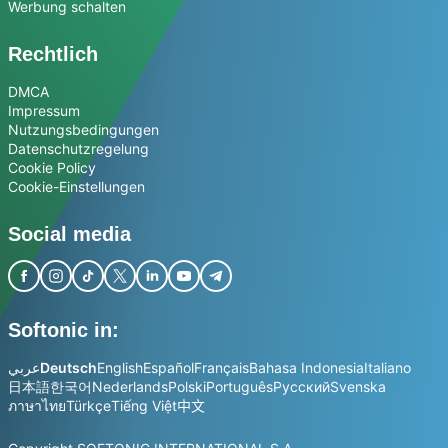
Werbung schalten
Rechtlich
DMCA
Impressum
Nutzungsbedingungen
Datenschutzregelung
Cookie Policy
Cookie-Einstellungen
Social media
Softonic in:
عربي
Deutsch
English
Español
Français
Bahasa Indonesia
Italiano
日本語
한국어
Nederlands
Polski
Português
Русский
Svenska
ภาษาไทย
Türkçe
Tiếng Việt
中文