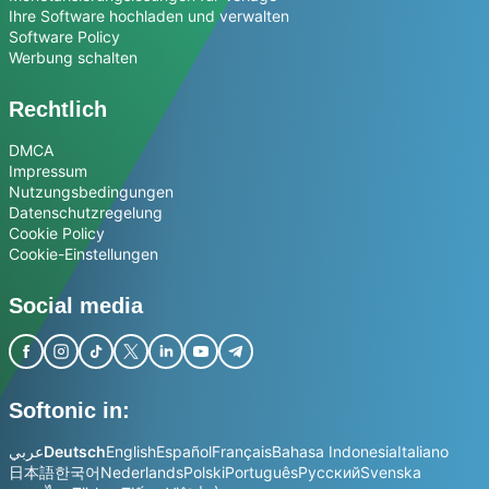
Ihre Software hochladen und verwalten
Software Policy
Werbung schalten
Rechtlich
DMCA
Impressum
Nutzungsbedingungen
Datenschutzregelung
Cookie Policy
Cookie-Einstellungen
Social media
Softonic in:
عربي
Deutsch
English
Español
Français
Bahasa Indonesia
Italiano
日本語
한국어
Nederlands
Polski
Português
Русский
Svenska