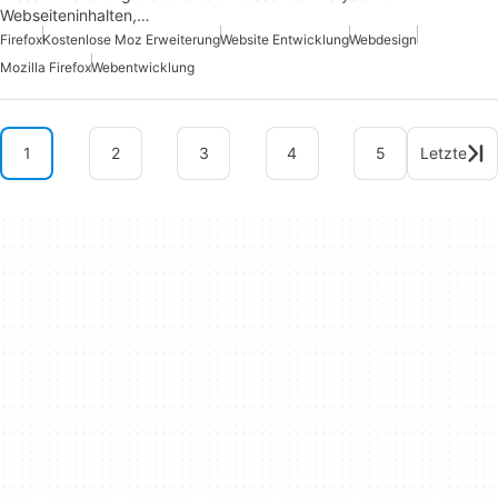
Webseiteninhalten,…
Firefox
Kostenlose Moz Erweiterung
Website Entwicklung
Webdesign
Mozilla Firefox
Webentwicklung
1
2
3
4
5
Letzte