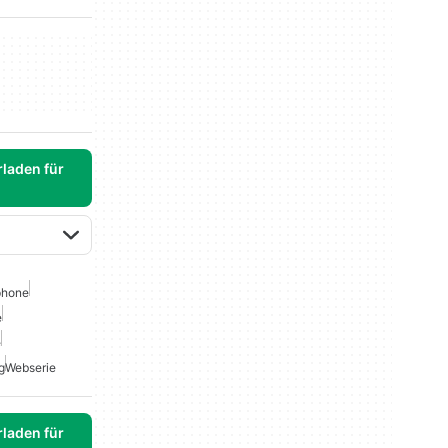
laden für
phone
e
e
g
Webserie
laden für