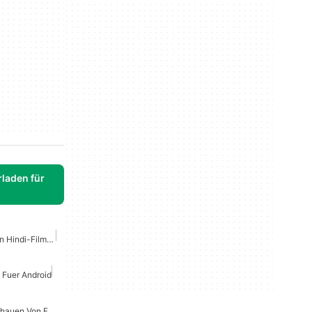
laden für
Apps Zum Anschauen Von Hindi-Filmen
 Fuer Android
Anwendungen Zum Anschauen Von Filmen Auf Hindi