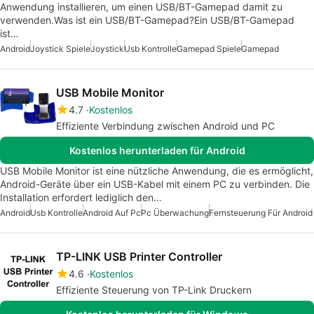
Anwendung installieren, um einen USB/BT-Gamepad damit zu
verwenden.Was ist ein USB/BT-Gamepad?Ein USB/BT-Gamepad
ist…
Android
Joystick Spiele
Joystick
Usb Kontrolle
Gamepad Spiele
Gamepad
USB Mobile Monitor
4.7
Kostenlos
Effiziente Verbindung zwischen Android und PC
Kostenlos herunterladen für Android
USB Mobile Monitor ist eine nützliche Anwendung, die es ermöglicht,
Android-Geräte über ein USB-Kabel mit einem PC zu verbinden. Die
Installation erfordert lediglich den…
Android
Usb Kontrolle
Android Auf Pc
Pc Überwachung
Fernsteuerung Für Android
TP-LINK USB Printer Controller
4.6
Kostenlos
Effiziente Steuerung von TP-Link Druckern