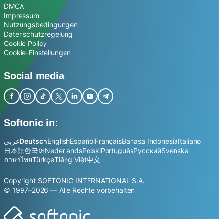
DMCA
Impressum
Nutzungsbedingungen
Datenschutzregelung
Cookie Policy
Cookie-Einstellungen
Social media
Softonic in:
عربي
Deutsch
English
Español
Français
Bahasa Indonesia
Italiano
日本語
한국어
Nederlands
Polski
Português
Русский
Svenska
ภาษาไทย
Türkçe
Tiếng Việt
中文
Copyright SOFTONIC INTERNATIONAL S.A.
© 1997–2026 — Alle Rechte vorbehalten