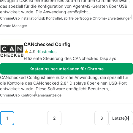
Ms agent USB ist ein kostenloses Add-on für den Chrome-Browser,
das speziell für die Konfiguration von AgentMS-Geräten über USB
entwickelt wurde. Die Anwendung ermöglicht…
Chrome
Usb Installation
Usb Kontrolle
Usb Treiber
Google Chrome-Erweiterungen
Gerate Manager
CANchecked Config
4.9
Kostenlos
Effiziente Steuerung des CANchecked Displays
Kostenlos herunterladen für Chrome
CANchecked Config ist eine nützliche Anwendung, die speziell für
die Kontrolle des CANchecked 2.8" Displays über einen USB-Port
entwickelt wurde. Diese Software ermöglicht Benutzern,…
Chrome
Usb Kontrolle
Kameraanzeige
1
2
3
Letzte