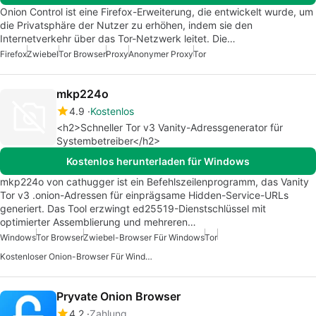
Onion Control ist eine Firefox-Erweiterung, die entwickelt wurde, um
die Privatsphäre der Nutzer zu erhöhen, indem sie den
Internetverkehr über das Tor-Netzwerk leitet. Die…
Firefox
Zwiebel
Tor Browser
Proxy
Anonymer Proxy
Tor
mkp224o
4.9
Kostenlos
<h2>Schneller Tor v3 Vanity-Adressgenerator für
Systembetreiber</h2>
Kostenlos herunterladen für Windows
mkp224o von cathugger ist ein Befehlszeilenprogramm, das Vanity
Tor v3 .onion-Adressen für einprägsame Hidden-Service-URLs
generiert. Das Tool erzwingt ed25519-Dienstschlüssel mit
optimierter Assemblierung und mehreren…
Windows
Tor Browser
Zwiebel-Browser Für Windows
Tor
Kostenloser Onion-Browser Für Windows
Pryvate Onion Browser
4.2
Zahlung