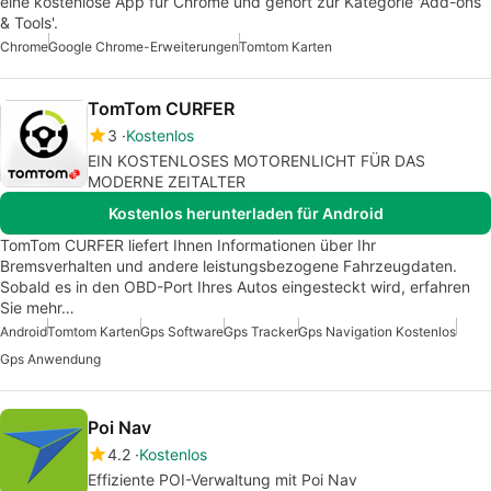
eine kostenlose App für Chrome und gehört zur Kategorie 'Add-ons
& Tools'.
Chrome
Google Chrome-Erweiterungen
Tomtom Karten
TomTom CURFER
3
Kostenlos
EIN KOSTENLOSES MOTORENLICHT FÜR DAS
MODERNE ZEITALTER
Kostenlos herunterladen für Android
TomTom CURFER liefert Ihnen Informationen über Ihr
Bremsverhalten und andere leistungsbezogene Fahrzeugdaten.
Sobald es in den OBD-Port Ihres Autos eingesteckt wird, erfahren
Sie mehr…
Android
Tomtom Karten
Gps Software
Gps Tracker
Gps Navigation Kostenlos
Gps Anwendung
Poi Nav
4.2
Kostenlos
Effiziente POI-Verwaltung mit Poi Nav