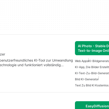
AI Photo - Stable D
Text-to-Image Onl
tzer
n benutzerfreundliches KI-Tool zur Umwandlung
Web Apps
KI-Bildgenerat
Technologie und funktioniert vollständig…
KI-App, Die Bilder Erstellt
KI-Text-Zu-Bild-Generat
Bild KI-Generator
Text Zu Bild KI Kostenlos
EasyDiffusion