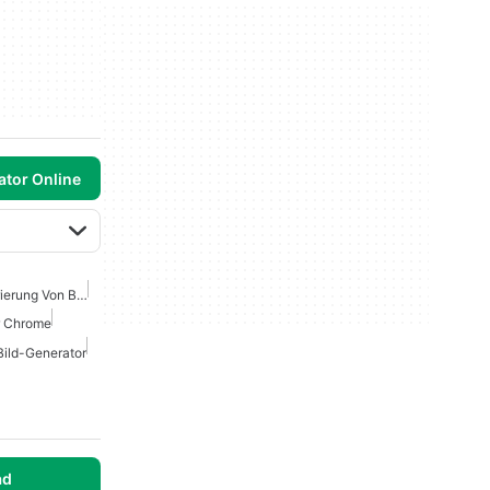
ator Online
Beste KI-Tools Zur Generierung Von Bildern
r Chrome
Bild-Generator
ad