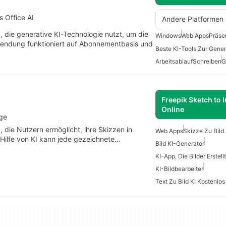
s Office AI
Andere Platformen
, die generative KI-Technologie nutzt, um die
Windows
Web Apps
Präse
endung funktioniert auf Abonnementbasis und
Arbeitsablauf
Schreiben
G
Freepik Sketch to 
Online
age
die Nutzern ermöglicht, ihre Skizzen in
Web Apps
Skizze Zu Bild 
Hilfe von KI kann jede gezeichnete…
Bild KI-Generator
KI-App, Die Bilder Erstellt
KI-Bildbearbeiter
Text Zu Bild KI Kostenlos