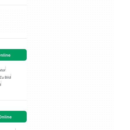
Online
tor
Zu Bild
t
Online