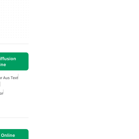
iffusion
ine
or Aus Text
or
 Online