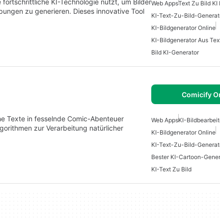
fortschrittliche KI-Technologie nutzt, um Bilder
Web Apps
Text Zu Bild KI
bungen zu generieren. Dieses innovative Tool
KI-Text-Zu-Bild-Generat
KI-Bildgenerator Online
KI-Bildgenerator Aus Tex
Bild KI-Generator
Comicify O
ache Texte in fesselnde Comic-Abenteuer
Web Apps
KI-Bildbearbeit
lgorithmen zur Verarbeitung natürlicher
KI-Bildgenerator Online
KI-Text-Zu-Bild-Generat
Bester KI-Cartoon-Gener
KI-Text Zu Bild