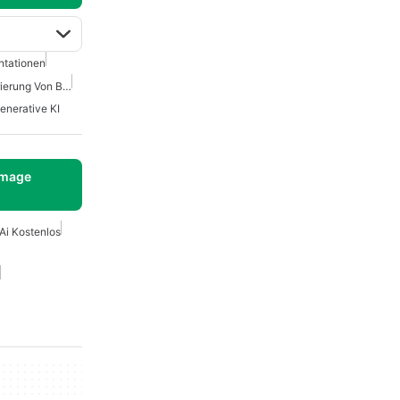
ntationen
Beste KI-Tools Zur Generierung Von Bildern
enerative KI
Image
Ai Kostenlos