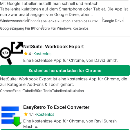
Mit Google Tabellen erstellt man schnell und einfach
Tabellenkalkulationen auf dem Smartphone oder Tablet. Die App ist
nun zwar unabhängiger von Google Drive, aber…
Windows
Android
iPhone
Google Drive
Tabellenkalkulation Kostenlos Für Windows
Google
Zugang Für IPhone
Büro Für Windows Kostenlos
NetSuite: Workbook Export
4
Kostenlos
Eine kostenlose App für Chrome, von David Smith.
Kostenlos herunterladen für Chrome
NetSuite: Workbook Export ist eine kostenlose App für Chrome, die
zur Kategorie 'Add-ons & Tools' gehört.
Chrome
Excel-Tabelle
Büro Tools
Tabellenkalkulation
EasyRetro To Excel Converter
4.1
Kostenlos
Eine kostenlose App für Chrome, von Ravi Suresh
Mashru.